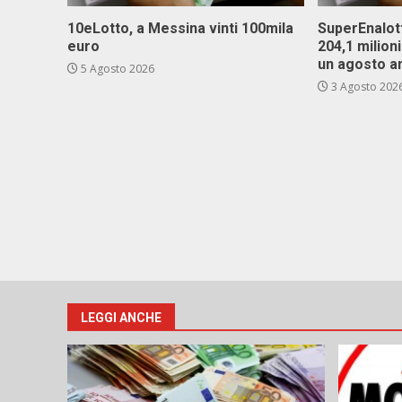
10eLotto, a Messina vinti 100mila
SuperEnalott
euro
204,1 milion
un agosto a
5 Agosto 2026
3 Agosto 202
LEGGI ANCHE