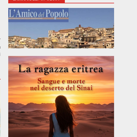
r
a
i