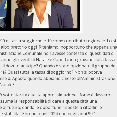
0 di tassa soggiorno e 10 come contributo regionale. Lo si
l’ albo pretorio oggi. Riteniamo inopportuno che appena un
inistrazione Comunale non avesse contezza di questi dati o
ni anno gli eventi di Natale e Capodanno gravano sulla tassa
on il dovuto anticipo? Quando è stato opzionato il gruppo dei
erà? Quasi tutta la tassa di soggiorno? Non si poteva
 mese di Agosto quando abbiamo chiesto all’Amministrazione
 Natale?
può sottostare a questa approssimazione, forse è davvero
ssuma la responsabilità di dare a questa città una
 al futuro, dando le opportune risposte a cittadini e
e stabilita’. Entriamo nel 2024 non negli anni 90!”