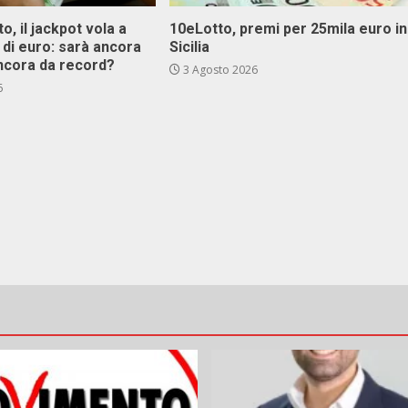
o, il jackpot vola a
10eLotto, premi per 25mila euro in
i di euro: sarà ancora
Sicilia
ncora da record?
3 Agosto 2026
6