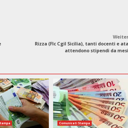
Weite
e
Rizza (Flc Cgil Sicilia), tanti docenti e at
attendono stipendi da mes
Stampa
Comunicati Stampa