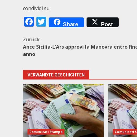
condividi su:
Facebook
Twitter
Share
Post
Beitragsnavigation
Zurück
Ance Sicilia-L’Ars approvi la Manovra entro fin
anno
VERWANDTE GESCHICHTEN
Comunicati Stampa
Comunicati 