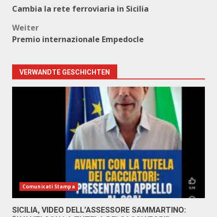
Beitragsnavigation
Cambia la rete ferroviaria in Sicilia
Weiter
Premio internazionale Empedocle
VERWANDTE GESCHICHTEN
Comunicati Stampa
SICILIA, VIDEO DELL’ASSESSORE SAMMARTINO: