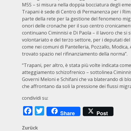
M5S – si misura nella doppia bocciatura degli em
Trapani è sede di Centro di Permanenza per i Rimpat
parte della rete per la gestione del fenomeno m
onori delle cronache per il suo centro cronicamente
continuano Ciminnisi e Di Paola – il lavoro che si
volontariato e del terzo settore, per i deputati d
come nei comuni di Pantelleria, Pozzallo, Modica,
trovato spazio nel rifinanziamento della norma”.
“Trapani, per altro, è stata più volte indicata com
atteggiamento schizofrenico – sottolinea Ciminnis
Governi Meloni e Schifani che va blaterando di blocch
che affrontano da soli la pressione dei flussi migra
condividi su:
Facebook
Twitter
Share
Post
Beitragsnavigation
Zurück