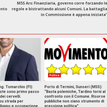
M5S Ars: Finanziaria, governo corre forzando l
ento
regole e bistrattando alcuni Comuni. La battagli
in Commissione è appena iniziata
Politica
g. Tomarchio (FI):
Porto di Termini, Sunseri (M5S):
este sono primo passo
“Basta polemiche, Tardino torni al
dei cervelli.
confronto con il Comune. Risorse
su strada per
pubbliche non siano strumento di
viluppo e occupazione
pressione politica”