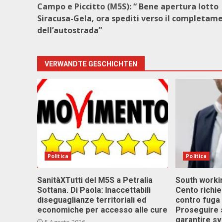
Campo e Piccitto (M5S): “ Bene apertura lotto
Siracusa-Gela, ora spediti verso il completam
dell’autostrada”
VERWANDTE GESCHICHTEN
Politica
Politica
SanitàXTutti del M5S a Petralia
South workin
Sottana. Di Paola: Inaccettabili
Cento richi
diseguaglianze territoriali ed
contro fuga 
economiche per accesso alle cure
Proseguire 
garantire s