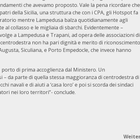
endamenti che avevamo proposto. Vale la pena ricordare che
ri della Sicilia, una struttura che con i CPA, gli Hotspot fa
igratorio mentre Lampedusa balza quotidianamente agli
 al collasso e le migliaia di sbarchi. Evidentemente –
 svolge a Lampedusa e Trapani, ad opera delle associazioni di
el centrodestra non ha pari dignità e merito di riconosciment
 Augusta, Siculiana, e Porto Empedocle, che invece hanno
e porto di prima accoglienza dal Ministero. Un
i – da parte di quella stessa maggioranza di centrodestra di
i navali e di aiuti a ‘casa loro’ e poi si scorda dei sindaci
tori nei loro territori”- conclude.
Weite