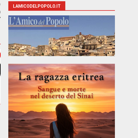
e
LAMICODELPOPOLO.IT
a
”