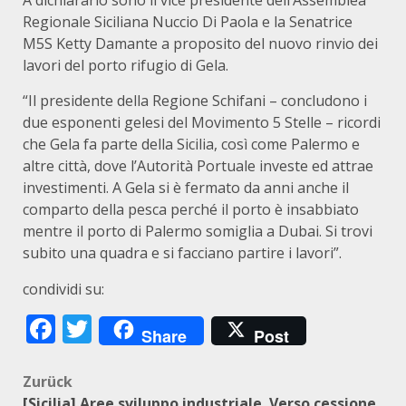
A dichiararlo sono il vice presidente dell’Assemblea
Regionale Siciliana Nuccio Di Paola e la Senatrice
M5S Ketty Damante a proposito del nuovo rinvio dei
lavori del porto rifugio di Gela.
“Il presidente della Regione Schifani – concludono i
due esponenti gelesi del Movimento 5 Stelle – ricordi
che Gela fa parte della Sicilia, così come Palermo e
altre città, dove l’Autorità Portuale investe ed attrae
investimenti. A Gela si è fermato da anni anche il
comparto della pesca perché il porto è insabbiato
mentre il porto di Palermo somiglia a Dubai. Si trovi
subito una quadra e si facciano partire i lavori”.
condividi su:
Facebook
Twitter
Share
Post
Beitragsnavigation
Zurück
[Sicilia] Aree sviluppo industriale. Verso cessione