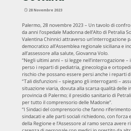
28 Novembre 2023
Palermo, 28 novembre 2023 – Un tavolo di confronto
da anni l’ospedale Madonna dell’Alto di Petralia So
Valentina Chinnici attraverso un’interrogazione pa
democratico all’Assemblea regionale siciliana e ind
all’assessore alla salute, Giovanna Volo.
“Negli ultimi anni – si legge nell’interrogazione – 
perso i reparti di pediatria, ginecologia e ortoped
rischio che possano essere persi anche i reparti di
“Tali disfunzioni – spiegano gli interroganti – 
situazione viaria, dovuta alla scarsa qualità delle i
provincia di Palermo; il presidio sanitario di Pet
per tutto il comprensorio delle Madonie”.
“I Sindaci del comprensorio che fanno riferimento 
sindacati e alle parti sociali richiedono, con forz
della Regione e l’Assessore al ramo senza avere ris
carenza di personale con medici in prestito da altr