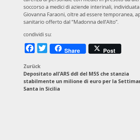
soccorso a medici di aziende interinali, individuat
Giovanna Faraoni, oltre ad essere temporanea, app
sanitario offerto dal “Madonna dell’Alto”.
condividi su:
Facebook
Twitter
Share
Post
Beitragsnavigation
Zurück
Depositato all’ARS ddl del M5S che stanzia
stabilmente un milione di euro per la Settima
Santa in Sicilia