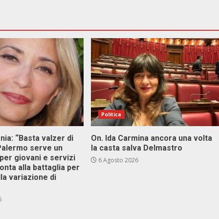
Politica
onia: “Basta valzer di
On. Ida Carmina ancora una volta
 Palermo serve un
la casta salva Delmastro
er giovani e servizi
6 Agosto 2026
ronta alla battaglia per
lla variazione di
6