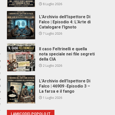
8 Luglio 2026
L’Archivio dell’Ispettore Di
Falco | Episodio 4: L’Arte di
Catalogare l’Ignoto
7 Luglio 2026
Il caso Feltrinelli e quella
r
nota speciale nei file segreti
della CIA
o
2 Luglio 2026
i
e
o
L’Archivio dell’Ispettore Di
a
Falco | 46909 -Episodio 3 –
o
La farsa e il fango
.
1 Luglio 2026
e
»
LAMICODELPOPOLO.IT