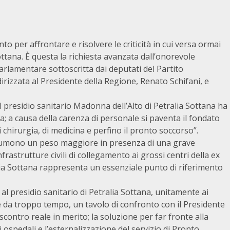
 per affrontare e risolvere le criticità in cui versa ormai
ttana. È questa la richiesta avanzata dall’onorevole
rlamentare sottoscritta dai deputati del Partito
irizzata al Presidente della Regione, Renato Schifani, e
il presidio sanitario Madonna dell’Alto di Petralia Sottana ha
ia; a causa della carenza di personale si paventa il fondato
 chirurgia, di medicina e perfino il pronto soccorso”.
assumono un peso maggiore in presenza di una grave
nfrastrutture civili di collegamento ai grossi centri della ex
ralia Sottana rappresenta un essenziale punto di riferimento
al presidio sanitario di Petralia Sottana, unitamente ai
a e da troppo tempo, un tavolo di confronto con il Presidente
contro reale in merito; la soluzione per far fronte alla
i ospedali e l’esternalizzazione del servizio di Pronto