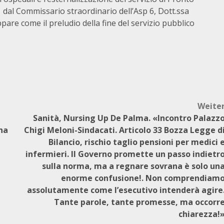
a dal Commissario straordinario dell’Asp 6, Dott.ssa
are come il preludio della fine del servizio pubblico
Weite
Sanità, Nursing Up De Palma. «Incontro Palazz
na
Chigi Meloni-Sindacati. Articolo 33 Bozza Legge d
Bilancio, rischio taglio pensioni per medici 
infermieri. Il Governo promette un passo indietr
sulla norma, ma a regnare sovrana è solo un
enorme confusione!. Non comprendiam
assolutamente come l’esecutivo intenderà agire
Tante parole, tante promesse, ma occorr
chiarezza!