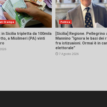
ati Stampa
Politica
in Sicilia tripletta da 100mila
[Sicilia] Regione. Pellegrino 
tto, a Misilmeri (PA) vinti
Mannino “Ignora le basi dei 
uro
fra istizuaioni. Ormai è in 
elettorale”
 2026
7 Agosto 2026