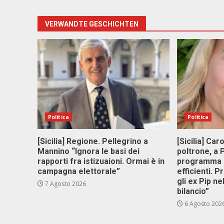
VERWANDTE GESCHICHTEN
Politica
Politica
[Sicilia] Regione. Pellegrino a
[Sicilia] Car
Mannino “Ignora le basi dei
poltrone, a
rapporti fra istizuaioni. Ormai è in
programma p
campagna elettorale”
efficienti. P
gli ex Pip ne
7 Agosto 2026
bilancio”
6 Agosto 202