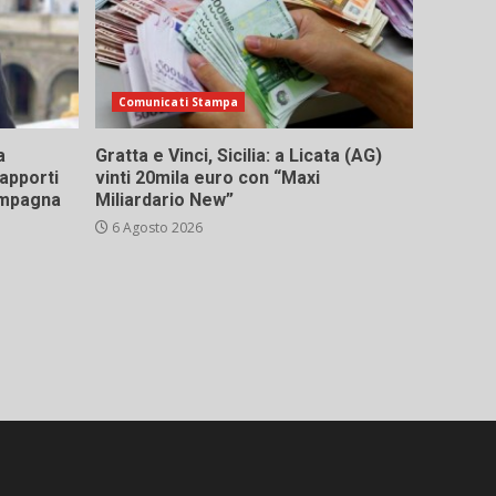
Comunicati Stampa
a
Gratta e Vinci, Sicilia: a Licata (AG)
rapporti
vinti 20mila euro con “Maxi
campagna
Miliardario New”
6 Agosto 2026