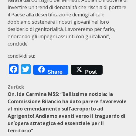
varata dal Consiglio dei Ministri. Abbiamo il dovere di
invertire un trend di denatalità che rischia di portare
il Paese alla desertificazione demografica e
dobbiamo sostenere i nostri giovani nel loro
desiderio di genitorialità. Lavoreremo per farlo,
onorando gli impegni assunti con gli italiani”,
conclude.
condividi su:
Facebook
Twitter
Share
Post
Beitragsnavigation
Zurück
On. Ida Carmina M5S: “Bellissima notizia: la
Commissione Bilancio ha dato parere favorevole
al mio emendamento sull’aeroporto ad
Agrigento! Andiamo avanti verso il traguardo di
un’opera strategica ed essenziale per il
territorio”