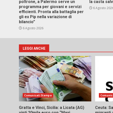
poltrone, a Palermo serve un
la casta sal
programma per giovani e servizi
6 Agosto 202
efficienti. Pronta alla battaglia per
gli ex Pip nella variazione di
bilancio”
6 Agosto 2026
LEGGI ANCHE
Comunicati Stampa
Comunic
Gratta e Vinci, Sicilia: a Licata (AG)
Ceuta: Sa
vinti 20mila euro con “Maxi
migranti 