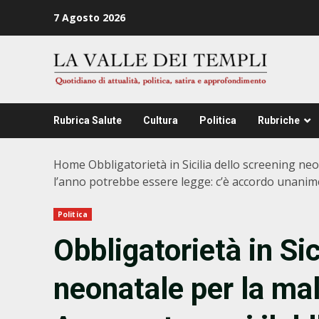
Zum
7 Agosto 2026
Inhalt
springen
Rubrica Salute
Cultura
Politica
Rubriche
Home
Obbligatorietà in Sicilia dello screening n
l’anno potrebbe essere legge: c’è accordo unanime tr
Politica
Obbligatorietà in Sic
neonatale per la ma