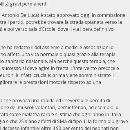
ilità gravi permanenti.
5S Antonio De Luca) è stato approvato oggi in commissione
tra i partiti, potrebbe trovare la strada spianata verso la
 poi verso sala d’Ercole, dove il via libera definitivo
 che ha redatto il ddl assieme a medici e associazioni di
no affetti una vita normale o quasi grazie alla terapia
zio sanitario nazionale. Ma perché questa terapia, che
ccesso si deve agire in fretta. L’intervento precoce e
euroni è infatti cruciale: prima viene somministrato il
gliorare le prestazioni motorie rispetto ad una
a che provoca una rapida ed irreversibile perdita di
zione dei muscoli volontari, permettendo, ad esempio, di
cata come malattia rara e si stima che ogni anno in Italia
a e che 25 siano affetti di SMA di tipo 1, la forma più grave
i decesso infantile: oltre il 90 per cento dei neonati non