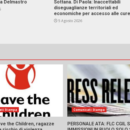
va Delmastro
Sottana. Di Paola: Inaccettabili
diseguaglianze territoriali ed
6
economiche per accesso alle cur
5 Agosto 2026
ati Stampa
Comunicati Stampa
ve the Children, ragazze
PERSONALE ATA: FLC CGIL SI
a rischio di violenza
IMMISSIONI IN RUOLO SOLO