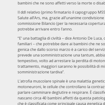
bambini che ne sono affetti verso la morte o disab
Il ddl relativo (primo firmatario il capogruppo M
Salute all’Ars, ma, grazie all’unanime condivisione 
commissione Bilancio (per la necessaria copertura) e
potrebbe arrivare entro l’anno.
“E’ una battaglia di civiltà – dice Antonio De Luca,
familiari – che potrebbe dare ai bambini che ne so
genica che dallo scorso marzo è a carico del servi
prevede una somministrazione una tantum, abbia su
tempestivo, volto ad arrestare la perdita di moton
trattamento, maggiori saranno le possibilità di mi
somministrazione tardiva”.
L’atrofia muscolare spinale è una malattia genetic
motoneuroni, le cellule che controllano la contra
parlare camminare deglutire e respirare. È classifi
nascano circa 40 bambini affetti da questa patologi
che è classificata come principale causa genetica d