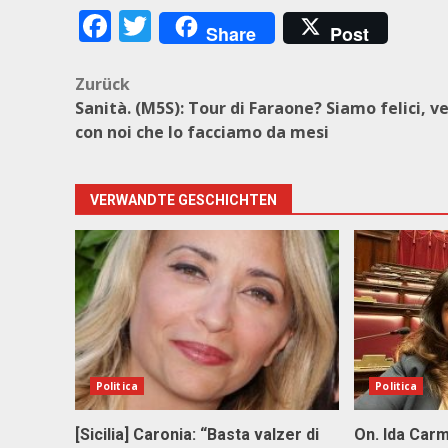
Facebook
Twitter
Share
Post
Beitragsnavigation
Zurück
Sanità. (M5S): Tour di Faraone? Siamo felici, 
con noi che lo facciamo da mesi
VERWANDTE GESCHICHTEN
Politica
Politica
[Sicilia] Caronia: “Basta valzer di
On. Ida Carm