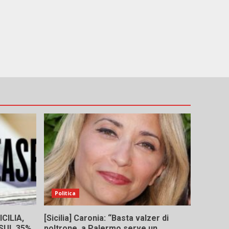
e
Politica
CILIA,
[Sicilia] Caronia: “Basta valzer di
 SUL 35%
poltrone, a Palermo serve un