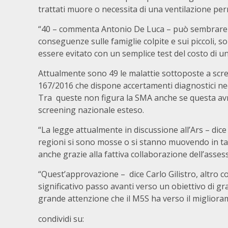
trattati muore o necessita di una ventilazione per
“40 – commenta Antonio De Luca – può sembrare u
conseguenze sulle famiglie colpite e sui piccoli, 
essere evitato con un semplice test del costo di un
Attualmente sono 49 le malattie sottoposte a scre
167/2016 che dispone accertamenti diagnostici neon
Tra queste non figura la SMA anche se questa avre
screening nazionale esteso.
“La legge attualmente in discussione all’Ars – dic
regioni si sono mosse o si stanno muovendo in tal
anche grazie alla fattiva collaborazione dell’asse
“Quest’approvazione – dice Carlo Gilistro, altr
significativo passo avanti verso un obiettivo di g
grande attenzione che il M5S ha verso il migliorame
condividi su: