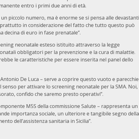
manente entro i primi due anni di età.
n piccolo numero, ma è enorme se si pensa alle devastant
soprattutto in considerazione del fatto che tutto questo può
a decina di euro in fase prenatale”.
ening neonatale esteso istituito attraverso la legge
atali obbligatori per la prevenzione e la cura di malattie.
bbe le caratteristiche per essere inserita nel panel dello
e Antonio De Luca – serve a coprire questo vuoto e parecchie
 senso per attivare lo screening neonatale per la SMA. Noi,
ssorato, confido che saremo presto operativi”.
o componente M5S della commissione Salute – rappresenta un
rande importanza sociale, un ulteriore e tangibile segno della
nto dell’assistenza sanitaria in Sicilia”.