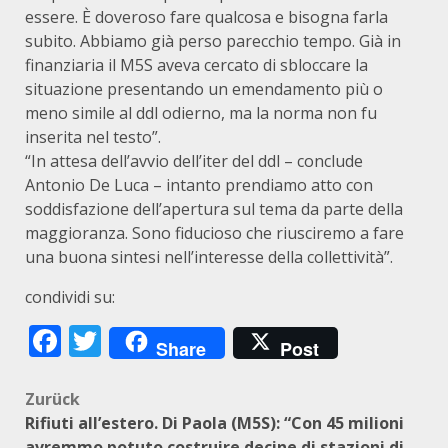
essere. È doveroso fare qualcosa e bisogna farla
subito. Abbiamo già perso parecchio tempo. Già in
finanziaria il M5S aveva cercato di sbloccare la
situazione presentando un emendamento più o
meno simile al ddl odierno, ma la norma non fu
inserita nel testo”.
“In attesa dell’avvio dell’iter del ddl – conclude
Antonio De Luca – intanto prendiamo atto con
soddisfazione dell’apertura sul tema da parte della
maggioranza. Sono fiducioso che riusciremo a fare
una buona sintesi nell’interesse della collettività”.
condividi su:
Facebook
Twitter
Share
Post
Beitragsnavigation
Zurück
Rifiuti all’estero. Di Paola (M5S): “Con 45 milioni
avremmo potuto costruire decine di stazioni di