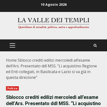
Zum
10 Agosto 2026
Inhalt
springen
PRIMÄRES
MENÜ
Home
Sblocco crediti edilizi mercoledì all’esame
dell’Ars. Presentato ddl M5S. “Li acquistino Regione
ed Enti collegati, in Basilicata e Lazio si va già in
questa direzione”
Politica
Sblocco crediti edilizi mercoledì all’esame
dell’Ars. Presentato ddl M5S. “Li acquistino