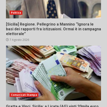
Politica
[Sicilia] Regione. Pellegrino a Mannino “Ignora le
basi dei rapporti fra istizuaioni. Ormai è in campagna
elettorale”
7 Agosto 2026
Comunicati Stampa
Gratta e Vinci, Sicilia: a Licata (AG) vinti 20mila euro