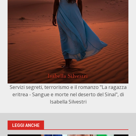
Servizi segreti, terrorismo e il romanzo "La ragazza
eritrea - Sangue e morte nel deserto del Sinai", di
Isabella Silvestri
LEGGI ANCHE