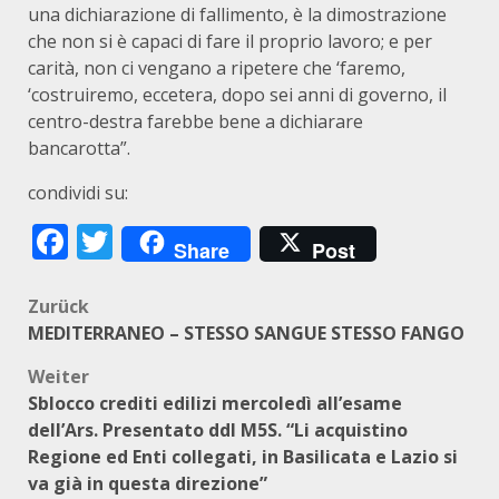
una dichiarazione di fallimento, è la dimostrazione
che non si è capaci di fare il proprio lavoro; e per
carità, non ci vengano a ripetere che ‘faremo,
‘costruiremo, eccetera, dopo sei anni di governo, il
centro-destra farebbe bene a dichiarare
bancarotta”.
condividi su:
Facebook
Twitter
Share
Post
Beitragsnavigation
Zurück
MEDITERRANEO – STESSO SANGUE STESSO FANGO
Weiter
Sblocco crediti edilizi mercoledì all’esame
dell’Ars. Presentato ddl M5S. “Li acquistino
Regione ed Enti collegati, in Basilicata e Lazio si
va già in questa direzione”