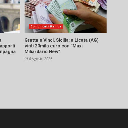
Comunicati Stampa
a
Gratta e Vinci, Sicilia: a Licata (AG)
rapporti
vinti 20mila euro con “Maxi
campagna
Miliardario New”
6 Agosto 2026