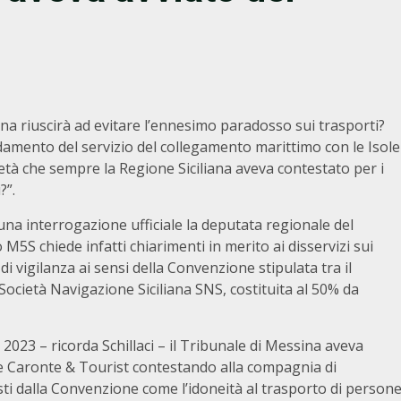
ana riuscirà ad evitare l’ennesimo paradosso sui trasporti?
fidamento del servizio del collegamento marittimo con le Isole
ietà che sempre la Regione Siciliana aveva contestato per i
?”.
 una interrogazione ufficiale la deputata regionale del
M5S chiede infatti chiarimenti in merito ai disservizi sui
 di vigilanza ai sensi della Convenzione stipulata tra il
 Società Navigazione Siciliana SNS, costituita al 50% da
023 – ricorda Schillaci – il Tribunale di Messina aveva
e Caronte & Tourist contestando alla compagnia di
isti dalla Convenzione come l’idoneità al trasporto di person