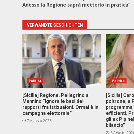
Adesso la Regione saprà metterlo in pratica”
VERWANDTE GESCHICHTEN
Politica
Politica
[Sicilia] Regione. Pellegrino a
[Sicilia] Car
Mannino “Ignora le basi dei
poltrone, a
rapporti fra istizuaioni. Ormai è in
programma p
campagna elettorale”
efficienti. P
gli ex Pip ne
7 Agosto 2026
bilancio”
6 Agosto 202