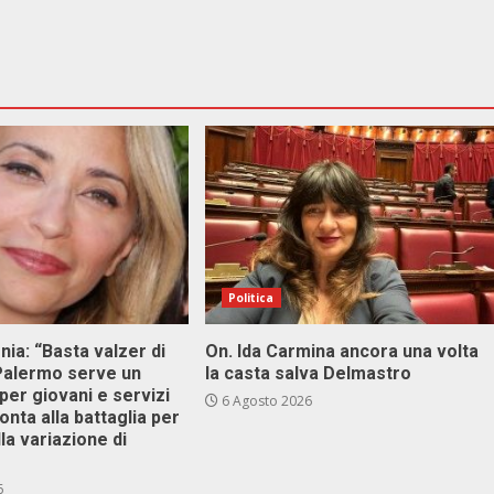
Politica
onia: “Basta valzer di
On. Ida Carmina ancora una volta
 Palermo serve un
la casta salva Delmastro
er giovani e servizi
6 Agosto 2026
ronta alla battaglia per
lla variazione di
6