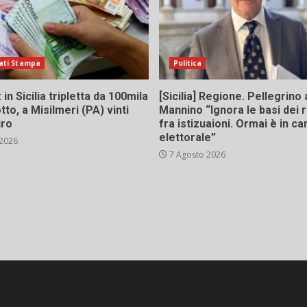
ati Stampa
Politica
in Sicilia tripletta da 100mila
[Sicilia] Regione. Pellegrino 
tto, a Misilmeri (PA) vinti
Mannino “Ignora le basi dei 
uro
fra istizuaioni. Ormai è in 
elettorale”
 2026
7 Agosto 2026