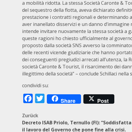
a mobilità ridotta. La stessa Società Caronte & T
del sequestro della flotta, aveva dichiarato defini
prestazione i contratti regionali e determinando 
aver inanellato disservizi e un danno d’immagine no
intende invitare nuovamente la stessa società a ga
queste ragioni ho chiesto ufficialmente al governo
proposto dalla società SNS avverso la comminatoria 
delle recenti vicende giudiziarie che hanno portat
dei conseguenti pregiudizi arrecati all’utenza, la 
società Caronte & Tourist, il risarcimento dei d
illegittimo della società” – conclude Schillaci nell
condividi su:
Facebook
Twitter
Share
Post
Beitragsnavigation
Zurück
Decreto ISAB Priolo, Ternullo (FI): “Soddisfatta
il lavoro del Governo che pone fine alla crisi.