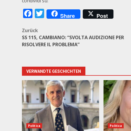
condividi su:
Facebook
Twitter
Share
Post
Beitragsnavigation
Zurück
SS 115, CAMBIANO: “SVOLTA AUDIZIONE PER
RISOLVERE IL PROBLEMA”
VERWANDTE GESCHICHTEN
Politica
Politica