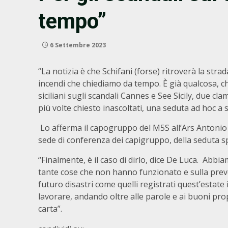
tempo”
6 Settembre 2023
“La notizia è che Schifani (forse) ritroverà la stra
incendi che chiediamo da tempo. È già qualcosa, ch
siciliani sugli scandali Cannes e See Sicily, due c
più volte chiesto inascoltati, una seduta ad hoc a 
Lo afferma il capogruppo del M5S all’Ars Antoni
sede di conferenza dei capigruppo, della seduta spe
“Finalmente, è il caso di dirlo, dice De Luca. Abbi
tante cose che non hanno funzionato e sulla preven
futuro disastri come quelli registrati quest’estate i
lavorare, andando oltre alle parole e ai buoni pr
carta”.