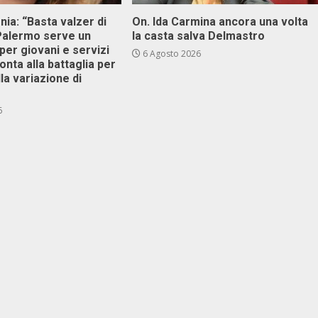
onia: “Basta valzer di
On. Ida Carmina ancora una volta
 Palermo serve un
la casta salva Delmastro
er giovani e servizi
6 Agosto 2026
ronta alla battaglia per
lla variazione di
6