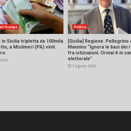
ati Stampa
Politica
in Sicilia tripletta da 100mila
[Sicilia] Regione. Pellegrino 
tto, a Misilmeri (PA) vinti
Mannino “Ignora le basi dei 
uro
fra istizuaioni. Ormai è in 
elettorale”
 2026
7 Agosto 2026