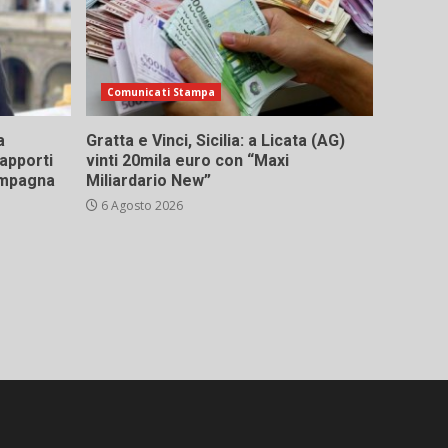
Comunicati Stampa
a
Gratta e Vinci, Sicilia: a Licata (AG)
rapporti
vinti 20mila euro con “Maxi
campagna
Miliardario New”
6 Agosto 2026