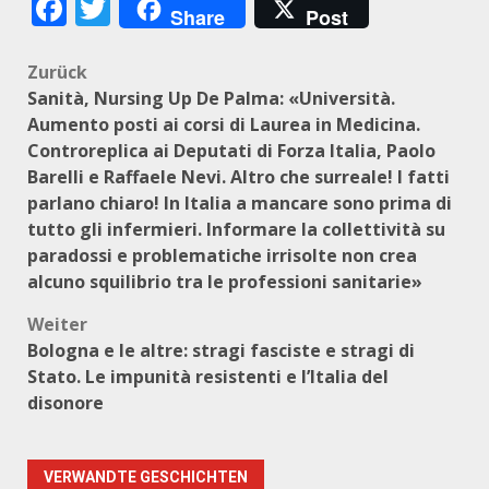
Facebook
Twitter
Share
Post
Beitragsnavigation
Zurück
Sanità, Nursing Up De Palma: «Università.
Aumento posti ai corsi di Laurea in Medicina.
Controreplica ai Deputati di Forza Italia, Paolo
Barelli e Raffaele Nevi. Altro che surreale! I fatti
parlano chiaro! In Italia a mancare sono prima di
tutto gli infermieri. Informare la collettività su
paradossi e problematiche irrisolte non crea
alcuno squilibrio tra le professioni sanitarie»
Weiter
Bologna e le altre: stragi fasciste e stragi di
Stato. Le impunità resistenti e l’Italia del
disonore
VERWANDTE GESCHICHTEN