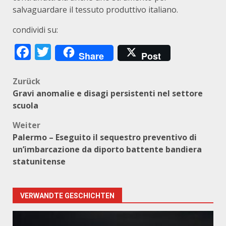
salvaguardare il tessuto produttivo italiano.
condividi su:
Facebook
Twitter
Share
Post
Beitragsnavigation
Zurück
Gravi anomalie e disagi persistenti nel settore
scuola
Weiter
Palermo – Eseguito il sequestro preventivo di
un’imbarcazione da diporto battente bandiera
statunitense
VERWANDTE GESCHICHTEN