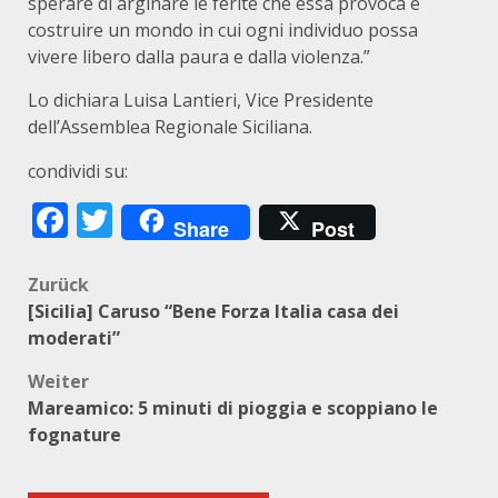
sperare di arginare le ferite che essa provoca e
costruire un mondo in cui ogni individuo possa
vivere libero dalla paura e dalla violenza.”
Lo dichiara Luisa Lantieri, Vice Presidente
dell’Assemblea Regionale Siciliana.
condividi su:
Facebook
Twitter
Share
Post
Beitragsnavigation
Zurück
[Sicilia] Caruso “Bene Forza Italia casa dei
moderati”
Weiter
Mareamico: 5 minuti di pioggia e scoppiano le
fognature