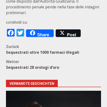
come disposto dall’Autorità Giudiziaria. Il
procedimento penale pende nella fase delle indagini
preliminari.
condividi su:
Facebook
Twitter
Share
Post
Beitragsnavigation
Zurück
Sequestrati oltre 1000 farmaci illegali
Weiter
Sequestrati 28 orologi d’oro
VERWANDTE GESCHICHTEN