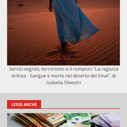
Servizi segreti, terrorismo e il romanzo "La ragazza
eritrea - Sangue e morte nel deserto del Sinai", di
Isabella Silvestri
LEGGI ANCHE