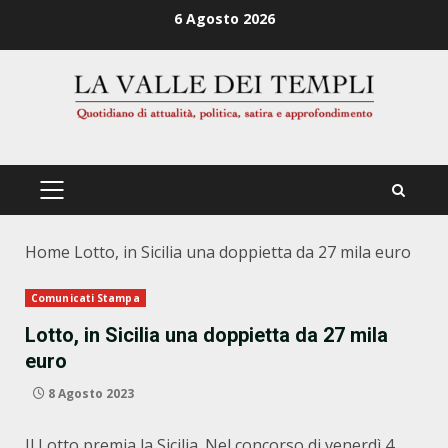
Zum
6 Agosto 2026
Inhalt
springen
PRIMÄRES
MENÜ
Home
Lotto, in Sicilia una doppietta da 27 mila euro
Comunicati Stampa
Lotto, in Sicilia una doppietta da 27 mila
euro
8 Agosto 2023
Il Lotto premia la Sicilia. Nel concorso di venerdì 4