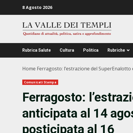
Zum
8 Agosto 2026
Inhalt
springen
Rubrica Salute
Cultura
Politica
Rubriche
Home
Ferragosto: l’estrazione del SuperEnalotto è
Comunicati Stampa
Ferragosto: l’estraz
anticipata al 14 agos
posticipata al 16