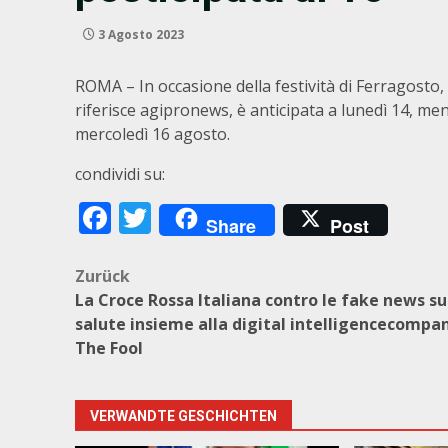
3 Agosto 2023
ROMA – In occasione della festività di Ferragosto,
riferisce agipronews, è anticipata a lunedì 14, men
mercoledì 16 agosto.
condividi su:
Facebook
Twitter
Share
Post
Beitragsnavigation
Zurück
La Croce Rossa Italiana contro le fake news su
salute insieme alla digital intelligencecompa
The Fool
VERWANDTE GESCHICHTEN