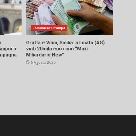
Comunicati Stampa
a
Gratta e Vinci, Sicilia: a Licata (AG)
rapporti
vinti 20mila euro con “Maxi
campagna
Miliardario New”
6 Agosto 2026