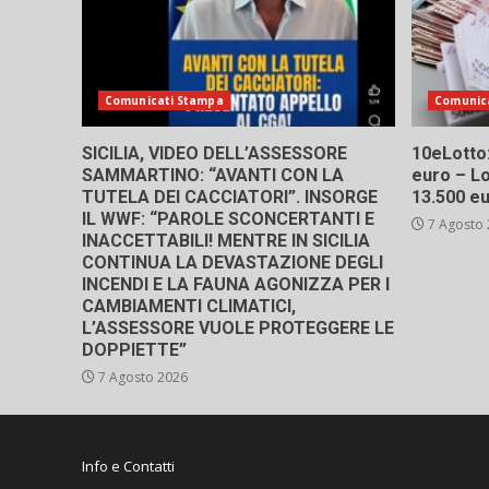
Comunicati Stampa
Comunic
SICILIA, VIDEO DELL’ASSESSORE
10eLotto: 
SAMMARTINO: “AVANTI CON LA
euro – Lo
TUTELA DEI CACCIATORI”. INSORGE
13.500 e
IL WWF: “PAROLE SCONCERTANTI E
7 Agosto
INACCETTABILI! MENTRE IN SICILIA
CONTINUA LA DEVASTAZIONE DEGLI
INCENDI E LA FAUNA AGONIZZA PER I
CAMBIAMENTI CLIMATICI,
L’ASSESSORE VUOLE PROTEGGERE LE
DOPPIETTE”
7 Agosto 2026
Info e Contatti