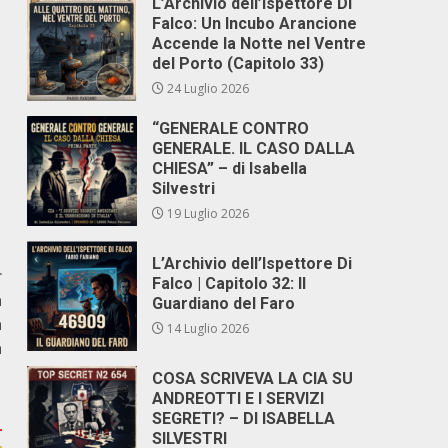
L’Archivio dell’Ispettore Di
Falco: Un Incubo Arancione
Accende la Notte nel Ventre
del Porto (Capitolo 33)
24 Luglio 2026
“GENERALE CONTRO
GENERALE. IL CASO DALLA
CHIESA” – di Isabella
Silvestri
19 Luglio 2026
L’Archivio dell’Ispettore Di
r
Falco | Capitolo 32: Il
a
Guardiano del Faro
a
14 Luglio 2026
a
COSA SCRIVEVA LA CIA SU
ANDREOTTI E I SERVIZI
SEGRETI? – DI ISABELLA
SILVESTRI