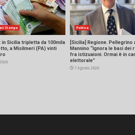
ati Stampa
Politica
in Sicilia tripletta da 100mila
[Sicilia] Regione. Pellegrino 
tto, a Misilmeri (PA) vinti
Mannino “Ignora le basi dei 
uro
fra istizuaioni. Ormai è in 
elettorale”
 2026
7 Agosto 2026