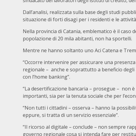
sindacato dei lavoratori degli istituti di credito, de
Dall’analisi, realizzata sulla base degli studi pubb
situazione di forti disagi per i residenti e le attiv
Nella provincia di Catania, emblematico è il caso
popolazione di 20 mila abitanti, non ha sportelli.
Mentre ne hanno soltanto uno Aci Catena e Tremest
“Occorre intervenire per assicurare una presenza m
regionale – anche e soprattutto a beneficio degli 
con l’home banking”.
“La desertificazione bancaria – prosegue – non 
importanti, sia per la tenuta sociale che per l’eco
“Non tutti i cittadini – osserva – hanno la possibil
eppure, si tratta di un servizio essenziale”.
“Il ricorso al digitale – conclude – non sempre ra
governo regionale cosa si intenda fare per restitui