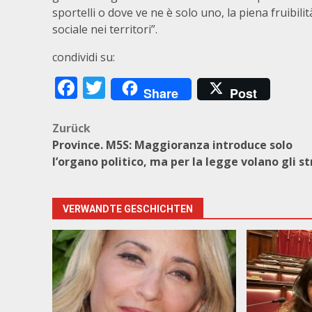
sportelli o dove ve ne è solo uno, la piena fruibil
sociale nei territori”.
condividi su:
Facebook
Twitter
Share
Post
Beitragsnavigation
Zurück
Province. M5S: Maggioranza introduce solo
l’organo politico, ma per la legge volano gli st
VERWANDTE GESCHICHTEN