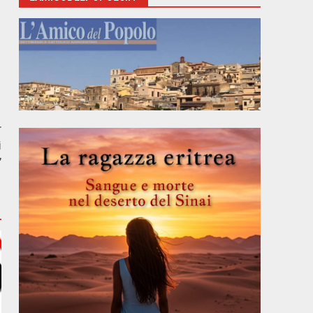
r
i
”