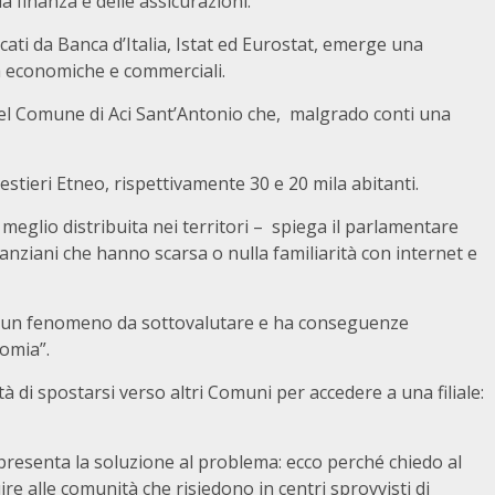
lla finanza e delle assicurazioni.
licati da Banca d’Italia, Istat ed Eurostat, emerge una
ità economiche e commerciali.
 del Comune di Aci Sant’Antonio che, malgrado conti una
ieri Etneo, rispettivamente 30 e 20 mila abitanti.
eglio distribuita nei territori – spiega il parlamentare
anziani che hanno scarsa o nulla familiarità con internet e
è un fenomeno da sottovalutare e ha conseguenze
nomia”.
ità di spostarsi verso altri Comuni per accedere a una filiale:
ppresenta la soluzione al problema: ecco perché chiedo al
re alle comunità che risiedono in centri sprovvisti di