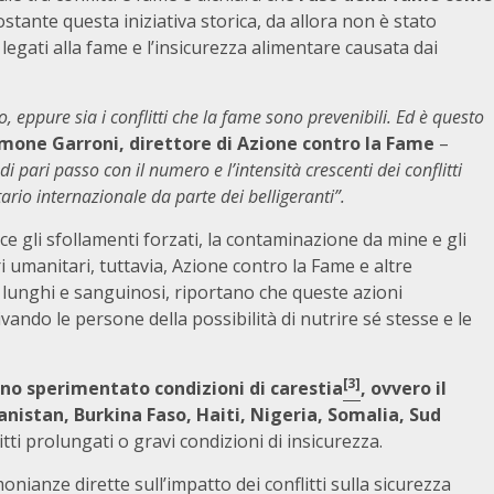
tante questa iniziativa storica, da allora non è stato
legati alla fame e l’insicurezza alimentare causata dai
 eppure sia i conflitti che la fame sono prevenibili. Ed è questo
mone Garroni, direttore di Azione contro la Fame
–
pari passo con il numero e l’intensità crescenti dei conflitti
ario internazionale da parte dei belligeranti”.
isce gli sfollamenti forzati, la contaminazione da mine e gli
ori umanitari, tuttavia, Azione contro la Fame e altre
ti lunghi e sanguinosi, riportano che queste azioni
do le persone della possibilità di nutrire sé stesse e le
[3]
nno sperimentato condizioni di carestia
, ovvero il
anistan, Burkina Faso, Haiti, Nigeria, Somalia, Sud
itti prolungati o gravi condizioni di insicurezza.
onianze dirette sull’impatto dei conflitti sulla sicurezza