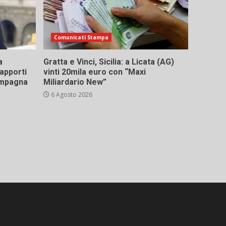
Comunicati Stampa
a
Gratta e Vinci, Sicilia: a Licata (AG)
rapporti
vinti 20mila euro con “Maxi
campagna
Miliardario New”
6 Agosto 2026