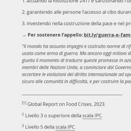
1. attuando la Risoluzione 2417 e sanzionando l’u
2. garantendo alle persone l’accesso al cibo durante
3. investendo nella costruzione della pace e nel prot
→ Per sostenere l’appello:
bit.ly/guerra-e-fam
“Il mondo ha assunto impegni e costruito norme di rif
usata come arma di guerra. Ma ancora oggi milioni di 
giunto il momento di tradurre queste promesse in azi
membri delle Nazioni Unite, a cominciare dal Governo i
accertare le violazioni del diritto internazionale ad o
sicuro alle comunità in difficoltà, e per costruire la pa
_________________________________________________
[1]
Global Report on Food Crises, 2023.
2
Livello 3 o superiore della
scala IPC
.
3
Livello 5 della
scala IPC
.