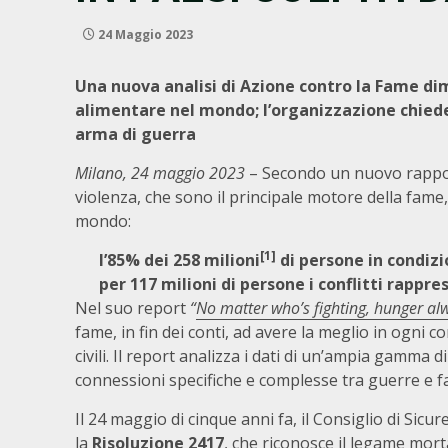
24 Maggio 2023
Una nuova analisi di Azione contro la Fame dim
alimentare nel mondo;
l’organizzazione chied
arma di guerra
Milano, 24 maggio 2023
– Secondo un nuovo rappo
violenza, che sono il principale motore della fame,
mondo:
[1]
l’85% dei 258 milioni
di persone in condizio
per 117 milioni di persone i conflitti rappr
Nel suo report
“
No matter who’s fighting, hunger al
fame, in fin dei conti, ad avere la meglio in ogni 
civili. Il report analizza i dati di un’ampia gamma di
connessioni specifiche e complesse tra guerre e f
Il 24 maggio di cinque anni fa, il Consiglio di Sicu
la
Risoluzione 2417
, che riconosce il legame morta