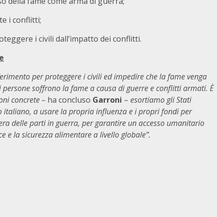
so della fame come arma di guerra;
 i conflitti;
eggere i civili dall’impatto dei conflitti.
e
erimento per proteggere i civili ed impedire che la fame venga
persone soffrono la fame a causa di guerre e conflitti armati. È
oni concrete –
ha concluso
Garroni
–
esortiamo gli Stati
taliano, a usare la propria influenza e i propri fondi per
pera delle parti in guerra, per garantire un accesso umanitario
ce e la sicurezza alimentare a livello globale”.