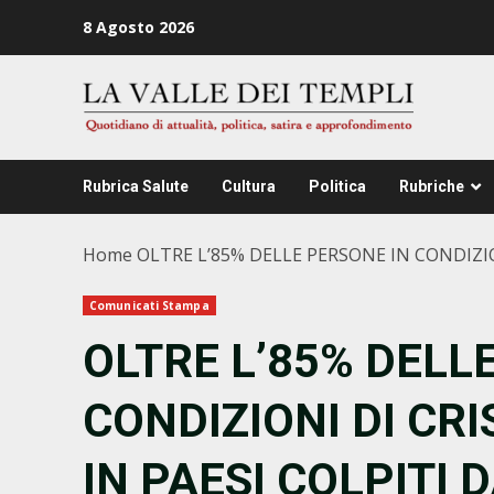
Zum
8 Agosto 2026
Inhalt
springen
Rubrica Salute
Cultura
Politica
Rubriche
Home
OLTRE L’85% DELLE PERSONE IN CONDIZION
Comunicati Stampa
OLTRE L’85% DELL
CONDIZIONI DI CRI
IN PAESI COLPITI 