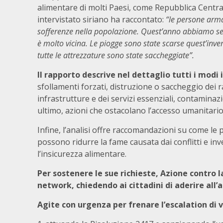
alimentare di molti Paesi, come Repubblica Centra
intervistato siriano ha raccontato:
“le persone arma
sofferenze nella popolazione. Quest’anno abbiamo semi
è molto vicina. Le piogge sono state scarse quest’inve
tutte le attrezzature sono state saccheggiate”.
Il rapporto descrive nel dettaglio tutti i mod
sfollamenti forzati, distruzione o saccheggio dei r
infrastrutture e dei servizi essenziali, contaminaz
ultimo, azioni che ostacolano l’accesso umanitario
Infine, l’analisi offre raccomandazioni su come le p
possono ridurre la fame causata dai conflitti e inv
l’insicurezza alimentare.
Per sostenere le sue richieste, Azione contro 
network, chiedendo ai cittadini di aderire all’a
Agite
con urgenza per frenare l’escalation di 