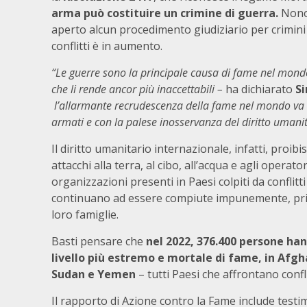
arma può costituire un crimine di guerra.
Nonos
aperto alcun procedimento giudiziario per crimini 
conflitti è in aumento.
“Le guerre sono la principale causa di fame nel mondo,
che li rende ancor più inaccettabili –
ha dichiarato
Si
l’allarmante recrudescenza della fame nel mondo va di 
armati e con la palese inosservanza del diritto umanit
Il diritto umanitario internazionale, infatti, proib
attacchi alla terra, al cibo, all’acqua e agli operat
organizzazioni presenti in Paesi colpiti da conflit
continuano ad essere compiute impunemente, privan
loro famiglie.
Basti pensare che
nel 2022, 376.400 persone ha
livello più estremo e mortale di fame, in Afgh
Sudan e Yemen
– tutti Paesi che affrontano confl
Il rapporto di Azione contro la Fame include testim