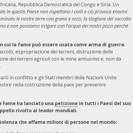
fricana, Repubblica Democratica del Congo e Siria. Un
te in questo Paese non rispettano i civili e ciò provoca enormi
nato le nostre terre con grano e orzo; la stagione del raccolto
rno e non possiamo irrigare con l’acqua dei nostri pozzi perché
i in cui la fame può essere usata come arma di guerra
:
accolti, espropriazione dei terreni, distruzione delle
ione dei terreni agricoli con le mine antiuomo e, non da
.
arti in conflitto e gli Stati membri delle Nazioni Unite
estire nella costruzione della pace per prevenire
la Fame ha lanciato una
petizione
in tutti i Paesi del suo
ppello rivolto ai leader mondiali.
violenza che affama milioni di persone nel mondo: