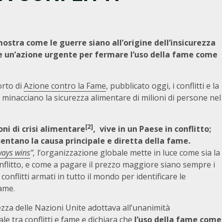
ostra come le guerre siano all’origine dell’insicurezza
e un’azione urgente per fermare l’uso della fame come
rto di
Azione contro la Fame
, pubblicato oggi, i conflitti e la
 minacciano la sicurezza alimentare di milioni di persone nel
[2]
ni di crisi alimentare
, vive in un Paese in conflitto;
esentano la causa principale e diretta della fame.
ways wins
”,
l’organizzazione globale mette in luce come sia la
conflitto, e come a pagare il prezzo maggiore siano sempre i
 conflitti armati in tutto il mondo per identificare le
ame.
rezza delle Nazioni Unite adottava all’unanimità
le tra conflitti e fame e dichiara che
l’uso della fame come