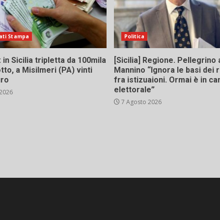
ati Stampa
Politica
in Sicilia tripletta da 100mila
[Sicilia] Regione. Pellegrino 
tto, a Misilmeri (PA) vinti
Mannino “Ignora le basi dei 
uro
fra istizuaioni. Ormai è in 
elettorale”
 2026
7 Agosto 2026