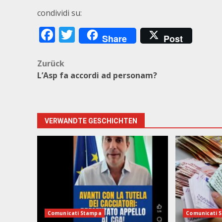
condividi su:
Facebook
Twitter
Share
Post
Beitragsnavigation
Zurück
L’Asp fa accordi ad personam?
VERWANDTE GESCHICHTEN
Comunicati Stampa
Comunicati 