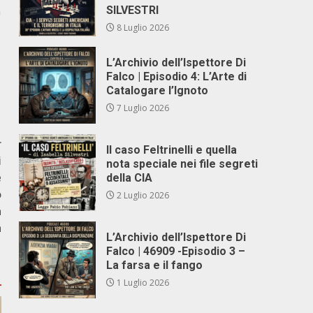
a
SILVESTRI
8 Luglio 2026
L’Archivio dell’Ispettore Di
Falco | Episodio 4: L’Arte di
Catalogare l’Ignoto
7 Luglio 2026
r
Il caso Feltrinelli e quella
i
nota speciale nei file segreti
e
della CIA
o
2 Luglio 2026
a
a
L’Archivio dell’Ispettore Di
Falco | 46909 -Episodio 3 –
La farsa e il fango
1 Luglio 2026