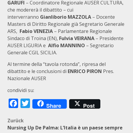
GARUFI
– Coordinatore Regionale AUSER CULTURA,
che modererà il dibattito – cui
interverranno
Gianliborio MAZZOLA
– Docente
Masters di Diritto Regionale già Segretario Generale
ARS,
Fabio VENEZIA
– Parlamentare Regionale
Sindaco di Troina (EN),
Fulvia VEIRANA
– Presidente
AUSER LIGURIA e
Alfio MANNINO
– Segretario
Generale CGIL SICILIA.
Al termine della “tavola rotonda”, ripresa del
dibattito e le conclusioni di
ENRICO PIRON
Pres.
Nazionale AUSER
condividi su:
Facebook
Twitter
Share
Post
Beitragsnavigation
Zurück
Nursing Up De Palma: L’Italia è un paese sempre