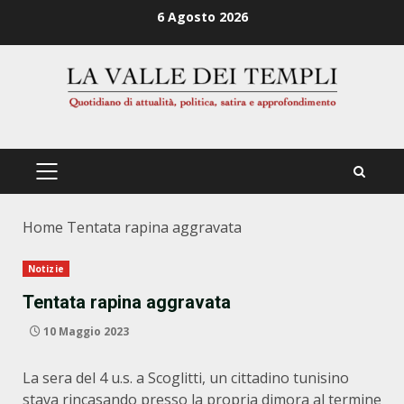
Zum
6 Agosto 2026
Inhalt
springen
PRIMÄRES
MENÜ
Home
Tentata rapina aggravata
Notizie
Tentata rapina aggravata
10 Maggio 2023
La sera del 4 u.s. a Scoglitti, un cittadino tunisino
stava rincasando presso la propria dimora al termine