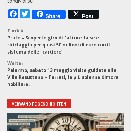
condividi su:
Facebook
Twitter
Share
Post
Beitragsnavigation
Zurück
Prato – Scoperto giro di fatture false e
riciclaggio per quasi 50 milioni di euro con il
sistema delle “cartiere”
Weiter
Palermo, sabato 13 maggio visita guidata alla
Villa Resuttano – Terrasi, la più solenne dimora
nobiliare.
VERWANDTE GESCHICHTEN