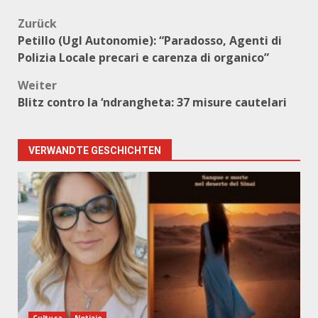
Beitragsnavigation
Zurück
Petillo (Ugl Autonomie): “Paradosso, Agenti di
Polizia Locale precari e carenza di organico”
Weiter
Blitz contro la ‘ndrangheta: 37 misure cautelari
VERWANDTE GESCHICHTEN