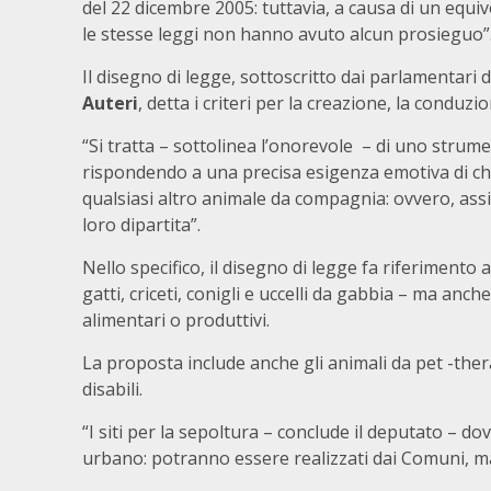
del 22 dicembre 2005: tuttavia, a causa di un equ
le stesse leggi non hanno avuto alcun prosieguo”
Il disegno di legge, sottoscritto dai parlamentari di 
Auteri
, detta i criteri per la creazione, la conduzio
“Si tratta – sottolinea l’onorevole – di uno strume
rispondendo a una precisa esigenza emotiva di chi
qualsiasi altro animale da compagnia: ovvero, assi
loro dipartita”.
Nello specifico, il disegno di legge fa riferimento 
gatti, criceti, conigli e uccelli da gabbia – ma anche 
alimentari o produttivi.
La proposta include anche gli animali da pet -thera
disabili.
“I siti per la sepoltura – conclude il deputato – d
urbano: potranno essere realizzati dai Comuni, ma 