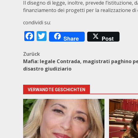
Il disegno di legge, inoltre, prevede l’istituzione, 
finanziamento dei progetti per la realizzazione di ci
condividi su:
Facebook
Twitter
Share
Post
Beitragsnavigation
Zurück
Mafia: legale Contrada, magistrati paghino p
disastro giudiziario
VERWANDTE GESCHICHTEN