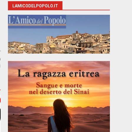
LAMICODELPOPOLO.IT
r
a
i