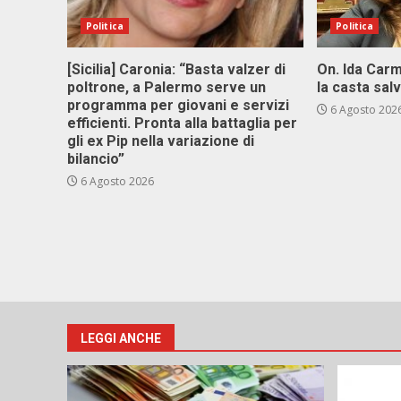
Politica
Politica
[Sicilia] Caronia: “Basta valzer di
On. Ida Carm
poltrone, a Palermo serve un
la casta sal
programma per giovani e servizi
6 Agosto 202
efficienti. Pronta alla battaglia per
gli ex Pip nella variazione di
bilancio”
6 Agosto 2026
LEGGI ANCHE