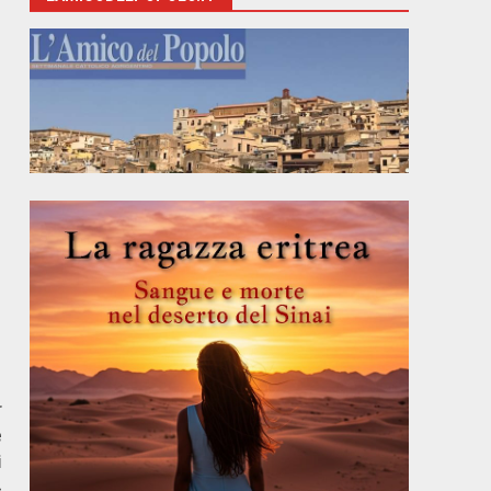
r
e
i
»