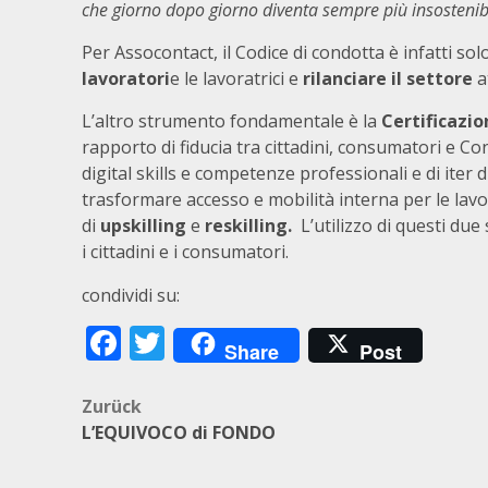
che giorno dopo giorno diventa sempre più insostenibi
Per Assocontact, il Codice di condotta è infatti so
lavoratori
e le lavoratrici e
rilanciare il settore
a
L’altro strumento fondamentale è la
Certificazi
rapporto di fiducia tra cittadini, consumatori e C
digital skills e competenze professionali e di it
trasformare accesso e mobilità interna per le lavorat
di
upskilling
e
reskilling.
L’utilizzo di questi du
i cittadini e i consumatori.
condividi su:
Facebook
Twitter
Share
Post
Beitragsnavigation
Zurück
L’EQUIVOCO di FONDO