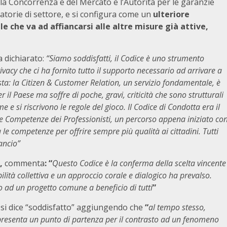
lla Concorrenza e del Mercato e l’Autorità per le garanzie
latorie di settore, e si configura come un
ulteriore
 che va ad affiancarsi alle altre misure già attive,
a dichiarato:
“Siamo soddisfatti, il Codice è uno strumento
ivacy che ci ha fornito tutto il supporto necessario ad arrivare a
usta: la Citizen & Customer Relation, un servizio fondamentale, è
r il Paese ma soffre di poche, gravi, criticità che sono strutturali
e e si riscrivono le regole del gioco. Il Codice di Condotta era il
le Competenze dei Professionisti, un percorso appena iniziato co
 le competenze per offrire sempre più qualità ai cittadini. Tutti
lancio”
i,
commenta
: “
Questo Codice è la conferma della scelta vincente
ilità collettiva e un approccio corale e dialogico ha prevalso.
to ad un progetto comune a beneficio di tutti
”
o
si dice “soddisfatto” aggiungendo che
“
al tempo stesso,
presenta un punto di partenza per il contrasto ad un fenomeno