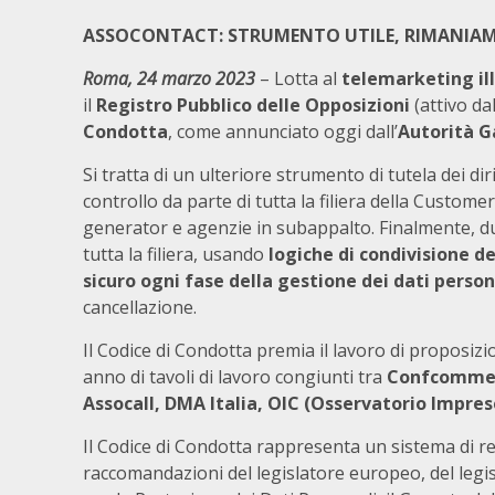
ASSOCONTACT: STRUMENTO UTILE, RIMANIAMO 
Roma, 24 marzo 2023
– Lotta al
telemarketing il
il
Registro Pubblico delle Opposizioni
(attivo da
Condotta
, come annunciato oggi dall’
Autorità G
Si tratta di un ulteriore strumento di tutela dei di
controllo da parte di tutta la filiera della Custome
generator e agenzie in subappalto. Finalmente, d
tutta la filiera, usando
logiche di condivisione de
sicuro ogni fase della gestione dei dati persona
cancellazione.
Il Codice di Condotta premia il lavoro di proposiz
anno di tavoli di lavoro congiunti tra
Confcommerc
Assocall, DMA Italia, OIC (Osservatorio Impre
Il Codice di Condotta rappresenta un sistema di r
raccomandazioni del legislatore europeo, del legisl