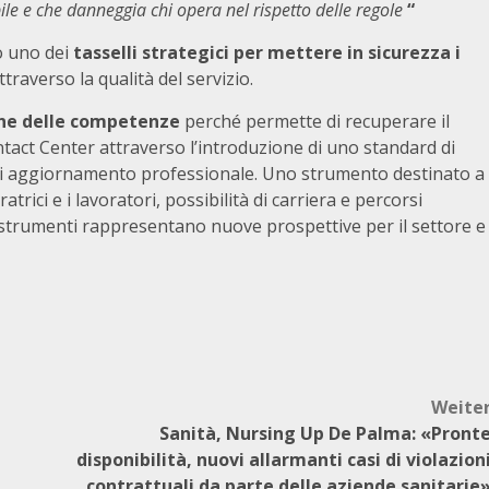
le e che danneggia chi opera nel rispetto delle regole
“
lo uno dei
tasselli strategici per mettere in sicurezza i
ttraverso la qualità del servizio.
one delle competenze
perché permette di recuperare il
ontact Center attraverso l’introduzione di uno standard di
er di aggiornamento professionale. Uno strumento destinato a
rici e i lavoratori, possibilità di carriera e percorsi
e strumenti rappresentano nuove prospettive per il settore e
Weite
Sanità, Nursing Up De Palma: «Pront
disponibilità, nuovi allarmanti casi di violazion
contrattuali da parte delle aziende sanitarie