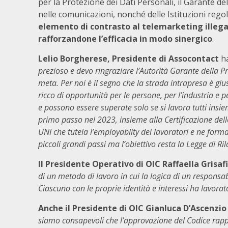
per la Protezione dei Dati Personali, il Garante de
nelle comunicazioni, nonché delle Istituzioni rego
elemento di contrasto al telemarketing illegale
rafforzandone l’efficacia in modo sinergico
.
Lelio Borgherese, Presidente di Assocontact
h
prezioso e devo ringraziare l’Autorità Garante della Pr
meta. Per noi è il segno che la strada intrapresa è gi
ricco di opportunità per le persone, per l’industria e pe
e possono essere superate solo se si lavora tutti insiem
primo passo nel 2023, insieme alla Certificazione del
UNI che tutela l’employablity dei lavoratori e ne forma
piccoli grandi passi ma l’obiettivo resta la Legge di Ri
Il Presidente Operativo di OIC Raffaella Grisaf
di un metodo di lavoro in cui la logica di un responsab
Ciascuno con le proprie identità e interessi ha lavora
Anche il Presidente di OIC Gianluca D’Ascenzi
siamo consapevoli che l’approvazione del Codice rap