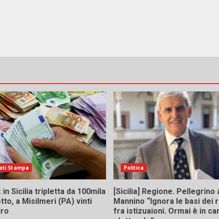
ati Stampa
Politica
in Sicilia tripletta da 100mila
[Sicilia] Regione. Pellegrino 
tto, a Misilmeri (PA) vinti
Mannino “Ignora le basi dei 
uro
fra istizuaioni. Ormai è in 