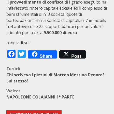
Il
provvedimento di confisca
di I grado eseguito ha
interessato l’intero capitale sociale ed il complesso di
beni strumentali di n. 3 società, quote di
partecipazioni in n. 5 società di capitali, n. 7 immobili,
n. 4 autoveicoli e 22 rapporti bancari per un valore
stimato pari a circa
9.500.000 di euro
.
condividi su:
Facebook
Twitter
Share
Post
Beitragsnavigation
Zurück
Chi scriveva i pizzini di Matteo Messina Denaro?
Lui stesso!
Weiter
NAPOLEONE COLAJANNI 1° PARTE