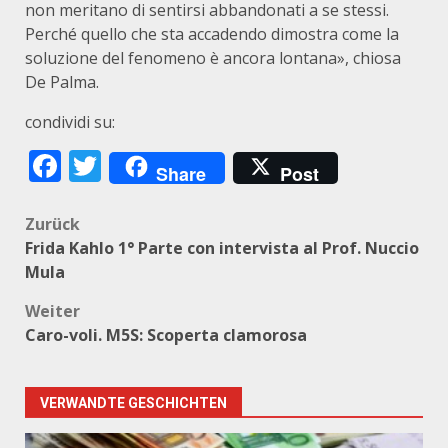
non meritano di sentirsi abbandonati a se stessi.
Perché quello che sta accadendo dimostra come la
soluzione del fenomeno è ancora lontana», chiosa
De Palma.
condividi su:
Facebook
Twitter
Share
Post
Beitragsnavigation
Zurück
Frida Kahlo 1° Parte con intervista al Prof. Nuccio
Mula
Weiter
Caro-voli. M5S: Scoperta clamorosa
VERWANDTE GESCHICHTEN