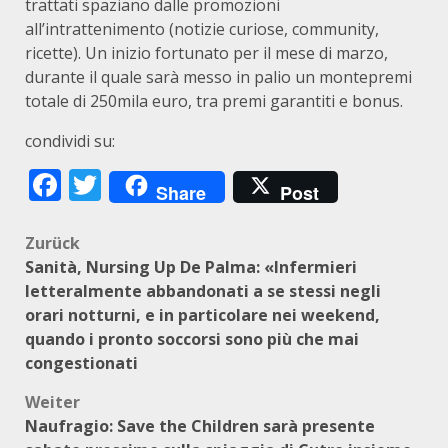
trattati spaziano dalle promozioni
all’intrattenimento (notizie curiose, community,
ricette). Un inizio fortunato per il mese di marzo,
durante il quale sarà messo in palio un montepremi
totale di 250mila euro, tra premi garantiti e bonus.
condividi su:
Facebook
Twitter
Share
Post
Beitragsnavigation
Zurück
Sanità, Nursing Up De Palma: «Infermieri
letteralmente abbandonati a se stessi negli
orari notturni, e in particolare nei weekend,
quando i pronto soccorsi sono più che mai
congestionati
Weiter
Naufragio: Save the Children sarà presente