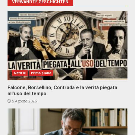
VERWANDTE GESCHICHTEN
Notizie
Primo piano
Falcone, Borsellino, Contrada e la verità piegata
all’uso del tempo
5 Agosto 2026