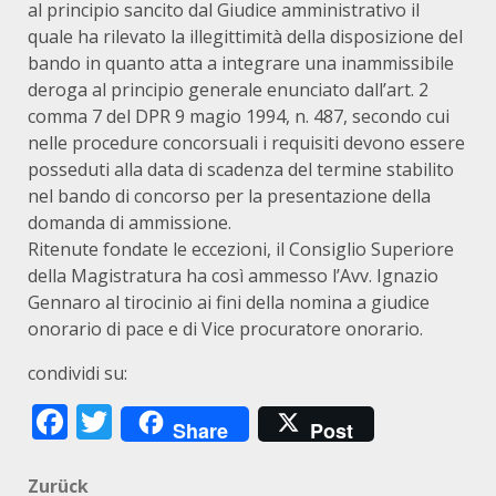
al principio sancito dal Giudice amministrativo il
quale ha rilevato la illegittimità della disposizione del
bando in quanto atta a integrare una inammissibile
deroga al principio generale enunciato dall’art. 2
comma 7 del DPR 9 magio 1994, n. 487, secondo cui
nelle procedure concorsuali i requisiti devono essere
posseduti alla data di scadenza del termine stabilito
nel bando di concorso per la presentazione della
domanda di ammissione.
Ritenute fondate le eccezioni, il Consiglio Superiore
della Magistratura ha così ammesso l’Avv. Ignazio
Gennaro al tirocinio ai fini della nomina a giudice
onorario di pace e di Vice procuratore onorario.
condividi su:
Facebook
Twitter
Share
Post
Beitragsnavigation
Zurück