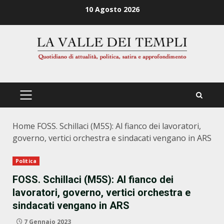
Zum
10 Agosto 2026
Inhalt
springen
PRIMÄRES
MENÜ
Home
FOSS. Schillaci (M5S): Al fianco dei lavoratori,
governo, vertici orchestra e sindacati vengano in ARS
Politica
FOSS. Schillaci (M5S): Al fianco dei
lavoratori, governo, vertici orchestra e
sindacati vengano in ARS
7 Gennaio 2023