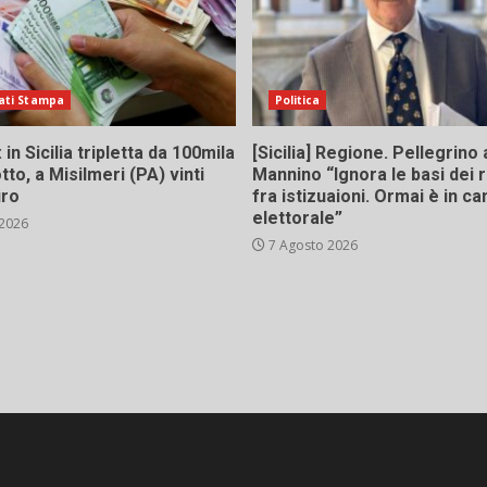
ati Stampa
Politica
in Sicilia tripletta da 100mila
[Sicilia] Regione. Pellegrino 
tto, a Misilmeri (PA) vinti
Mannino “Ignora le basi dei 
uro
fra istizuaioni. Ormai è in 
elettorale”
 2026
7 Agosto 2026