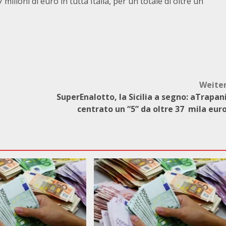
milioni di euro in tutta Italia, per un totale di oltre un
Weite
SuperEnalotto, la Sicilia a segno: aTrapan
centrato un “5” da oltre 37 mila eur