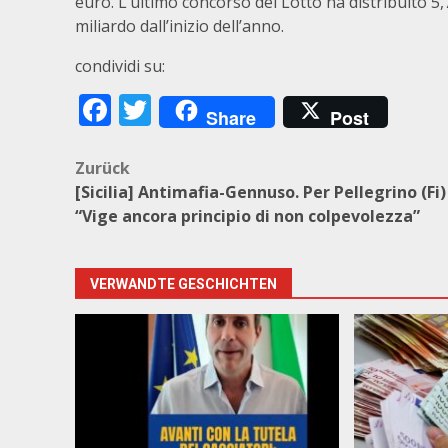
euro. L’ultimo concorso del Lotto ha distribuito 5,7 
miliardo dall’inizio dell’anno.
condividi su:
Facebook
Twitter
Share
Post
Beitragsnavigation
Zurück
[Sicilia] Antimafia-Gennuso. Per Pellegrino (Fi)
“Vige ancora principio di non colpevolezza”
VERWANDTE GESCHICHTEN