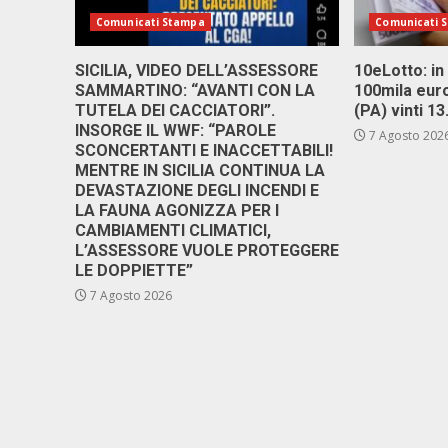
Comunicati Stampa
Comunicati 
SICILIA, VIDEO DELL’ASSESSORE
10eLotto: in 
SAMMARTINO: “AVANTI CON LA
100mila euro
TUTELA DEI CACCIATORI”.
(PA) vinti 1
INSORGE IL WWF: “PAROLE
7 Agosto 202
SCONCERTANTI E INACCETTABILI!
MENTRE IN SICILIA CONTINUA LA
DEVASTAZIONE DEGLI INCENDI E
LA FAUNA AGONIZZA PER I
CAMBIAMENTI CLIMATICI,
L’ASSESSORE VUOLE PROTEGGERE
LE DOPPIETTE”
7 Agosto 2026