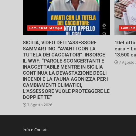
Comunicati Stampa
Comunic
SICILIA, VIDEO DELL’ASSESSORE
10eLotto: 
SAMMARTINO: “AVANTI CON LA
euro – Lo
TUTELA DEI CACCIATORI”. INSORGE
13.500 e
IL WWF: “PAROLE SCONCERTANTI E
7 Agosto
INACCETTABILI! MENTRE IN SICILIA
CONTINUA LA DEVASTAZIONE DEGLI
INCENDI E LA FAUNA AGONIZZA PER I
CAMBIAMENTI CLIMATICI,
L’ASSESSORE VUOLE PROTEGGERE LE
DOPPIETTE”
7 Agosto 2026
Info e Contatti