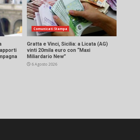
Comunicati Stampa
a
Gratta e Vinci, Sicilia: a Licata (AG)
rapporti
vinti 20mila euro con “Maxi
campagna
Miliardario New”
6 Agosto 2026