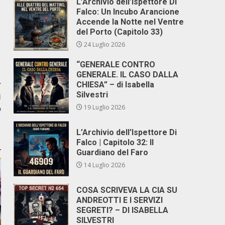
L’Archivio dell’Ispettore Di
Falco: Un Incubo Arancione
Accende la Notte nel Ventre
del Porto (Capitolo 33)
24 Luglio 2026
“GENERALE CONTRO
GENERALE. IL CASO DALLA
r
CHIESA” – di Isabella
Silvestri
i
o
19 Luglio 2026
L’Archivio dell’Ispettore Di
Falco | Capitolo 32: Il
Guardiano del Faro
14 Luglio 2026
COSA SCRIVEVA LA CIA SU
ANDREOTTI E I SERVIZI
SEGRETI? – DI ISABELLA
SILVESTRI