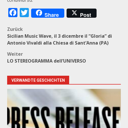
condividi su:
Facebook
Twitter
Share
Post
Beitragsnavigation
Zurück
Sicilian Music Wave, il 3 dicembre il “Gloria” di
Antonio Vivaldi alla Chiesa di Sant’Anna (PA)
Weiter
LO STEREOGRAMMA dell’UNIVERSO
VERWANDTE GESCHICHTEN