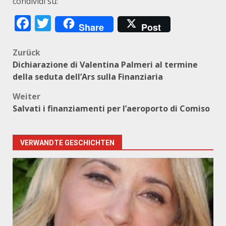
condividi su:
Facebook
Twitter
Share
Post
Beitragsnavigation
Zurück
Dichiarazione di Valentina Palmeri al termine
della seduta dell’Ars sulla Finanziaria
Weiter
Salvati i finanziamenti per l’aeroporto di Comiso
VERWANDTE GESCHICHTEN