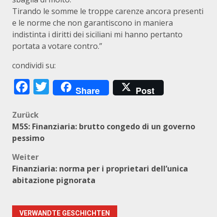
Tirando le somme le troppe carenze ancora presenti
e le norme che non garantiscono in maniera
indistinta i diritti dei siciliani mi hanno pertanto
portata a votare contro.”
condividi su:
Facebook
Twitter
Share
Post
Beitragsnavigation
Zurück
M5S: Finanziaria: brutto congedo di un governo
pessimo
Weiter
Finanziaria: norma per i proprietari dell’unica
abitazione pignorata
VERWANDTE GESCHICHTEN