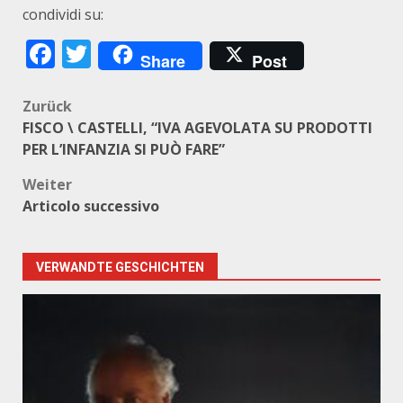
condividi su:
Facebook
Twitter
Share
Post
Beitragsnavigation
Zurück
FISCO \ CASTELLI, “IVA AGEVOLATA SU PRODOTTI
PER L’INFANZIA SI PUÒ FARE”
Weiter
Articolo successivo
VERWANDTE GESCHICHTEN