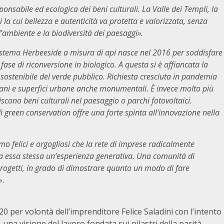
ponsabile ed ecologica dei beni culturali. La Valle dei Templi, la
hi la cui bellezza e autenticità va protetta e valorizzata, senza
l’ambiente e la biodiversità dei paesaggi».
sistema Herbeeside a misura di api nasce nel 2016 per soddisfare
 fase di riconversione in biologico. A questa si è affiancata la
ostenibile del verde pubblico. Richiesta cresciuta in pandemia
rbani e superfici urbane anche monumentali. È invece molto più
scono beni culturali nel paesaggio o parchi fotovoltaici.
i green conservation offre una forte spinta all’innovazione nella
mo felici e orgogliosi che la rete di imprese radicalmente
ta essa stessa un’esperienza generativa. Una comunità di
progetti, in grado di dimostrare quanto un modo di fare
».
0 per volontà dell’imprenditore Felice Saladini con l’intento
 una visione del lavoro fondata sui pilastri della parità