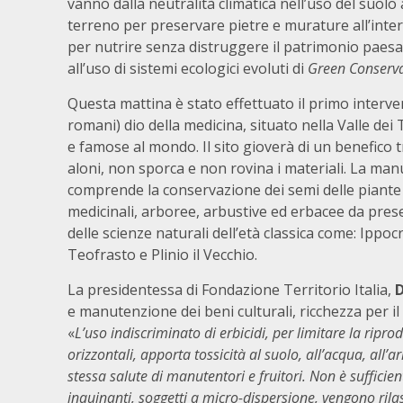
vanno dalla neutralità climatica nell’uso del suolo 
terreno per preservare pietre e murature all’interve
per nutrire senza distruggere il patrimonio paesa
all’uso di sistemi ecologici evoluti di
Green Conserv
Questa mattina è stato effettuato il primo interv
romani) dio della medicina, situato nella Valle de
e famose al mondo. Il sito gioverà di un benefico
aloni, non sporca e non rovina i materiali. La man
comprende la conservazione dei semi delle piante 
medicinali, arboree, arbustive ed erbacee da pre
delle scienze naturali dell’età classica come: Ipp
Teofrasto e Plinio il Vecchio.
La presidentessa di Fondazione Territorio Italia,
D
e manutenzione dei beni culturali, ricchezza per il
«
L’uso indiscriminato di erbicidi, per limitare la ripr
orizzontali, apporta tossicità al suolo, all’acqua, all’a
stessa salute di manutentori e fruitori. Non è sufficie
inquinanti, soggetti a micro-dispersione, vengono ril