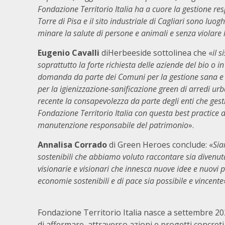
Fondazione Territorio Italia ha a cuore la gestione res
Torre di Pisa e il sito industriale di Cagliari sono luog
minare la salute di persone e animali e senza violare 
Eugenio Cavalli
diHerbeeside sottolinea che «
il 
soprattutto la forte richiesta delle aziende del bio o in
domanda da parte dei Comuni per la gestione sana e s
per la igienizzazione-sanificazione green di arredi u
recente la consapevolezza da parte degli enti che gesti
Fondazione Territorio Italia con questa best practice d
manutenzione responsabile del patrimonio
».
Annalisa Corrado
di Green Heroes conclude: «
Sia
sostenibili che abbiamo voluto raccontare sia divenu
visionarie e visionari che innesca nuove idee e nuovi 
economie sostenibili e di pace sia possibile e vincente
Fondazione Territorio Italia nasce a settembre 202
di affermare, attraverso azioni e progetti concreti,