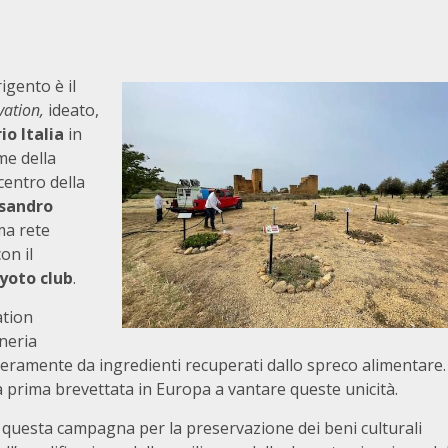
igento è il
vation,
ideato,
io Italia
in
me della
centro della
sandro
ma rete
on il
yoto club
.
ation
gneria
nteramente da ingredienti recuperati dallo spreco alimentare.
a prima brevettata in Europa a vantare queste unicità.
i questa campagna per la preservazione dei beni culturali