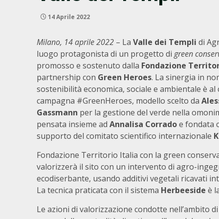
14 Aprile 2022
Milano, 14 aprile 2022
– La
Valle dei Templi
di Agr
luogo protagonista di un progetto di
green conser
promosso e sostenuto dalla
Fondazione Territor
partnership con
Green Heroes
. La sinergia in no
sostenibilità economica, sociale e ambientale è al 
campagna #GreenHeroes, modello scelto da
Ales
Gassmann
per la gestione del verde nella omoni
pensata insieme ad
Annalisa Corrado
e fondata c
supporto del comitato scientifico internazionale
K
Fondazione Territorio Italia con la green conserv
valorizzerà il sito con un intervento di agro-inge
ecodiserbante, usando additivi vegetali ricavati i
La tecnica praticata con il sistema
Herbeeside
è l
Le azioni di valorizzazione condotte nell’ambito d