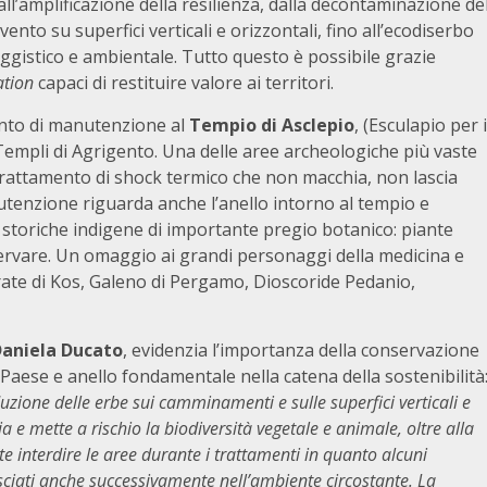
all’amplificazione della resilienza, dalla decontaminazione de
nto su superfici verticali e orizzontali, fino all’ecodiserbo
ggistico e ambientale. Tutto questo è possibile grazie
ation
capaci di restituire valore ai territori.
ento di manutenzione al
Tempio di Asclepio
, (Esculapio per i
i Templi di Agrigento. Una delle aree archeologiche più vaste
 trattamento di shock termico che non macchia, non lascia
utenzione riguarda anche l’anello intorno al tempio e
storiche indigene di importante pregio botanico: piante
servare. Un omaggio ai grandi personaggi della medicina e
ocrate di Kos, Galeno di Pergamo, Dioscoride Pedanio,
aniela Ducato
, evidenzia l’importanza della conservazione
 Paese e anello fondamentale nella catena della sostenibilità
oduzione delle erbe sui camminamenti e sulle superfici verticali e
ria e mette a rischio la biodiversità vegetale e animale, oltre alla
nte interdire le aree durante i trattamenti in quanto alcuni
asciati anche successivamente nell’ambiente circostante. La