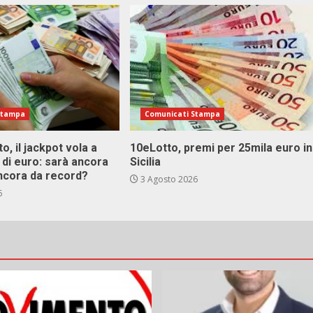
Stampa
Comunicati Stampa
o, il jackpot vola a
10eLotto, premi per 25mila euro in
i di euro: sarà ancora
Sicilia
ncora da record?
3 Agosto 2026
6