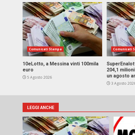
Comunicati Stampa
Comunicati 
10eLotto, a Messina vinti 100mila
SuperEnalott
euro
204,1 milion
un agosto a
5 Agosto 2026
3 Agosto 202
LEGGI ANCHE