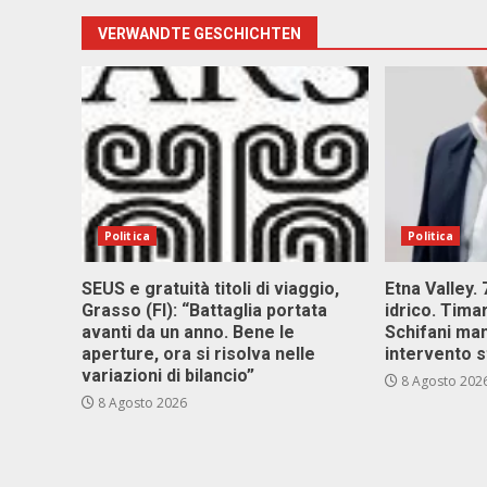
VERWANDTE GESCHICHTEN
Politica
Politica
SEUS e gratuità titoli di viaggio,
Etna Valley.
Grasso (FI): “Battaglia portata
idrico. Tim
avanti da un anno. Bene le
Schifani ma
aperture, ora si risolva nelle
intervento s
variazioni di bilancio”
8 Agosto 202
8 Agosto 2026