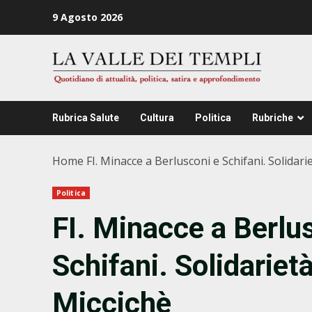
Zum
9 Agosto 2026
Inhalt
springen
Rubrica Salute
Cultura
Politica
Rubriche
Home
FI. Minacce a Berlusconi e Schifani. Solidar
Politica
FI. Minacce a Berlu
Schifani. Solidariet
Miccichè