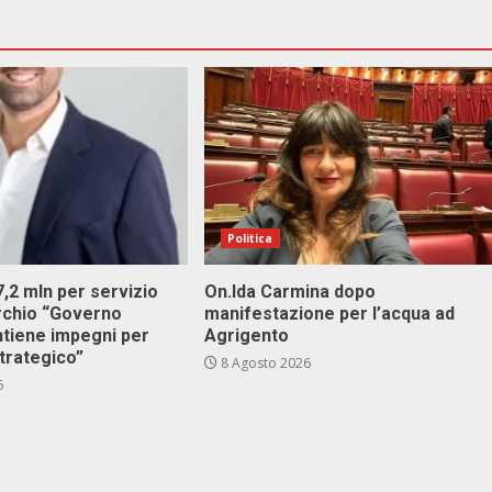
Politica
 7,2 mln per servizio
On.Ida Carmina dopo
archio “Governo
manifestazione per l’acqua ad
ntiene impegni per
Agrigento
trategico”
8 Agosto 2026
6