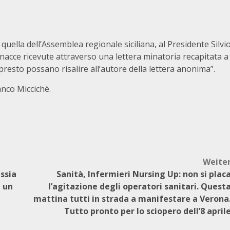
uella dell’Assemblea regionale siciliana, al Presidente Silvi
nacce ricevute attraverso una lettera minatoria recapitata a
presto possano risalire all’autore della lettera anonima”.
anco Miccichè.
Weite
ssia
Sanità, Infermieri Nursing Up: non si plac
a un
l’agitazione degli operatori sanitari. Quest
mattina tutti in strada a manifestare a Verona
Tutto pronto per lo sciopero dell’8 april