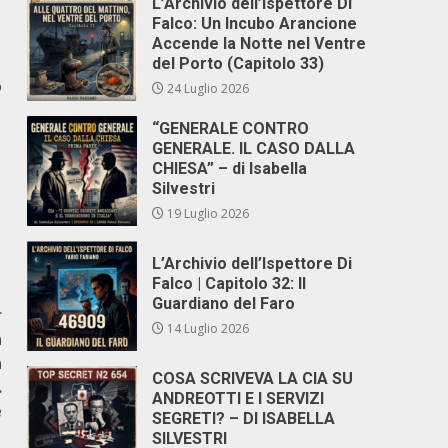
L’Archivio dell’Ispettore Di
Falco: Un Incubo Arancione
Accende la Notte nel Ventre
del Porto (Capitolo 33)
o
24 Luglio 2026
“GENERALE CONTRO
GENERALE. IL CASO DALLA
CHIESA” – di Isabella
Silvestri
19 Luglio 2026
L’Archivio dell’Ispettore Di
Falco | Capitolo 32: Il
Guardiano del Faro
r
14 Luglio 2026
a
a
COSA SCRIVEVA LA CIA SU
.
ANDREOTTI E I SERVIZI
e
SEGRETI? – DI ISABELLA
SILVESTRI