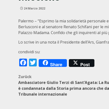
24 Marzo 2022
Palermo – “Esprimo la mia solidarietà personale e q
Berlusconi e al senatore Renato Schifani per le mi
Palazzo Madama. Confido che gli inquirenti al più 
Lo scrive in una nota il Presidente dell’Ars, Gianfr
condividi su:
Facebook
Twitter
Share
Post
Beitragsnavigation
Zurück
Ambasciatore Giulio Terzi di Sant’Agata: La Ru
è condannata dalla Storia prima ancora che d
Tribunale internazionale