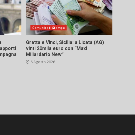
Comunicati Stampa
a
Gratta e Vinci, Sicilia: a Licata (AG)
rapporti
vinti 20mila euro con “Maxi
campagna
Miliardario New”
6 Agosto 2026