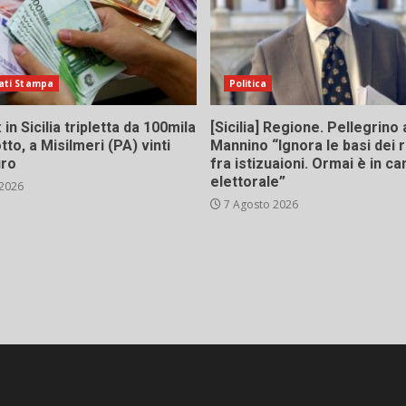
ati Stampa
Politica
in Sicilia tripletta da 100mila
[Sicilia] Regione. Pellegrino 
tto, a Misilmeri (PA) vinti
Mannino “Ignora le basi dei 
uro
fra istizuaioni. Ormai è in 
elettorale”
 2026
7 Agosto 2026