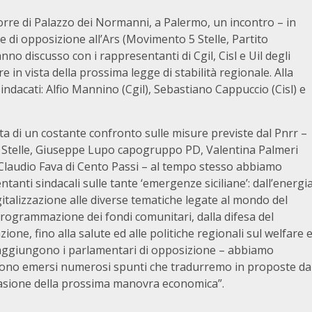
orre di Palazzo dei Normanni, a Palermo, un incontro – in
e di opposizione all’Ars (Movimento 5 Stelle, Partito
o discusso con i rappresentanti di Cgil, Cisl e Uil degli
e in vista della prossima legge di stabilità regionale. Alla
sindacati: Alfio Mannino (Cgil), Sebastiano Cappuccio (Cisl) e
esta di un costante confronto sulle misure previste dal Pnrr –
Stelle, Giuseppe Lupo capogruppo PD, Valentina Palmeri
Claudio Fava di Cento Passi – al tempo stesso abbiamo
tanti sindacali sulle tante ‘emergenze siciliane’: dall’energi
igitalizzazione alle diverse tematiche legate al mondo del
a programmazione dei fondi comunitari, dalla difesa del
ione, fino alla salute ed alle politiche regionali sul welfare 
i – aggiungono i parlamentari di opposizione – abbiamo
sono emersi numerosi spunti che tradurremo in proposte da
casione della prossima manovra economica”.