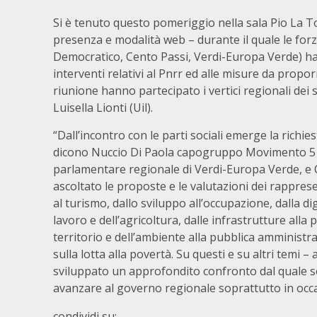
Si è tenuto questo pomeriggio nella sala Pio La T
presenza e modalità web – durante il quale le forz
Democratico, Cento Passi, Verdi-Europa Verde) hann
interventi relativi al Pnrr ed alle misure da proporr
riunione hanno partecipato i vertici regionali dei 
Luisella Lionti (Uil).
“Dall’incontro con le parti sociali emerge la richi
dicono Nuccio Di Paola capogruppo Movimento 5 
parlamentare regionale di Verdi-Europa Verde, e 
ascoltato le proposte e le valutazioni dei rappresen
al turismo, dallo sviluppo all’occupazione, dalla d
lavoro e dell’agricoltura, dalle infrastrutture all
territorio e dell’ambiente alla pubblica amministraz
sulla lotta alla povertà. Su questi e su altri tem
sviluppato un approfondito confronto dal quale 
avanzare al governo regionale soprattutto in oc
condividi su: