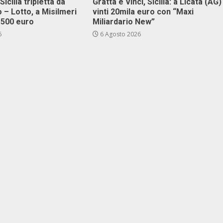
Sicilia tripletta da
Gratta e Vinci, Sicilia: a Licata (AG)
 – Lotto, a Misilmeri
vinti 20mila euro con “Maxi
3.500 euro
Miliardario New”
6
6 Agosto 2026