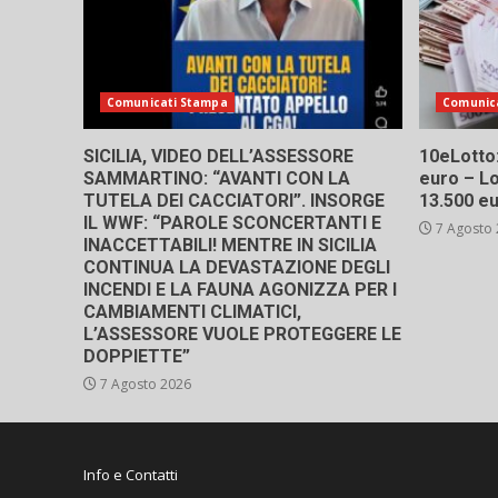
Comunicati Stampa
Comunic
SICILIA, VIDEO DELL’ASSESSORE
10eLotto: 
SAMMARTINO: “AVANTI CON LA
euro – Lo
TUTELA DEI CACCIATORI”. INSORGE
13.500 e
IL WWF: “PAROLE SCONCERTANTI E
7 Agosto
INACCETTABILI! MENTRE IN SICILIA
CONTINUA LA DEVASTAZIONE DEGLI
INCENDI E LA FAUNA AGONIZZA PER I
CAMBIAMENTI CLIMATICI,
L’ASSESSORE VUOLE PROTEGGERE LE
DOPPIETTE”
7 Agosto 2026
Info e Contatti