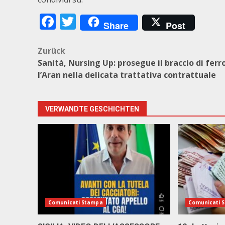
Facebook
Twitter
Share
Post
Beitragsnavigation
Zurück
Sanità, Nursing Up: prosegue il braccio di ferr
l’Aran nella delicata trattativa contrattuale
VERWANDTE GESCHICHTEN
Comunicati Stampa
Comunicati 