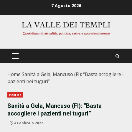
Zum
7 Agosto 2026
Inhalt
springen
PRIMÄRES
MENÜ
Home
Sanità a Gela, Mancuso (FI): “Basta accogliere i
pazienti nei tuguri”
Politica
Sanità a Gela, Mancuso (FI): “Basta
accogliere i pazienti nei tuguri”
4 Febbraio 2022