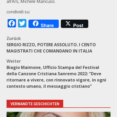
all’Ars, Michele Mancuso.
condividi su:
Facebook
Twitter
Share
Post
Beitragsnavigation
Zurück
SERGIO RIZZO, POTERE ASSOLUTO. I CENTO
MAGISTRATI CHE COMANDANO IN ITALIA
Weiter
Biagio Maimone, Ufficio Stampa del Festival
della Canzone Cristiana Sanremo 2022: “Deve
ritornare a vivere, con rinnovato vigore, in ogni
contesto umano, il messaggio cristiano”
VERWANDTE GESCHICHTEN