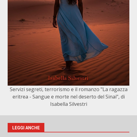
Servizi segreti, terrorismo e il romanzo "La ragazza
eritrea - Sangue e morte nel deserto del Sinai", di
Isabella Silvestri
LEGGI ANCHE