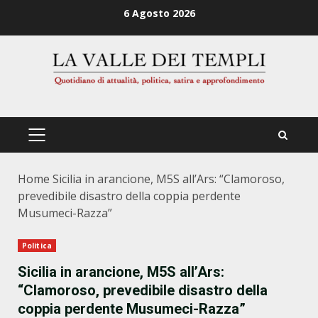
Zum
6 Agosto 2026
Inhalt
springen
PRIMÄRES
MENÜ
Home
Sicilia in arancione, M5S all’Ars: “Clamoroso,
prevedibile disastro della coppia perdente
Musumeci-Razza”
Politica
Sicilia in arancione, M5S all’Ars:
“Clamoroso, prevedibile disastro della
coppia perdente Musumeci-Razza”