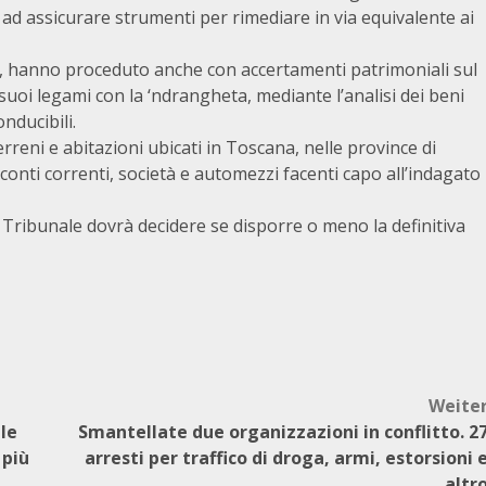
 ad assicurare strumenti per rimediare in via equivalente ai
are, hanno proceduto anche con accertamenti patrimoniali sul
 suoi legami con la ‘ndrangheta, mediante l’analisi dei beni
onducibili.
eni e abitazioni ubicati in Toscana, nelle province di
 conti correnti, società e automezzi facenti capo all’indagato
l Tribunale dovrà decidere se disporre o meno la definitiva
Weite
le
Smantellate due organizzazioni in conflitto. 2
 più
arresti per traffico di droga, armi, estorsioni 
altr