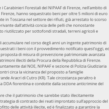
e i Carabinieri Forestali del NIPAAF di Firenze, nell’ambito di
i Firenze, hanno sequestrato beni per oltre 5 milioni di euro
 in Toscana nel settore dei rifiuti, già arrestato lo scorso
ivante dall’attività concia delle pelli che nonostante
o riutilizzato per sottofondi stradali, terreni agricoli e
di accumulare nel corso degli anni un ingente patrimonio di
questrati i beni con il provvedimento notificato quest’oggi, e
a proposta di misura di prevenzione patrimoniale avanzata
trimoni illeciti della Procura della Repubblica di Firenze.
iuntamente dal NOE, NIPAAF e sezione di Polizia Giudiziaria
contri circa la vicinanza del proposto a famiglie
rande Aracri di Cutro (KR). Tale circostanza peraltro è
lla DDA fiorentina e condotte dalla sezione anticrimine del
re che il patrimonio che sarebbe stato illecitamente
rategia di contrasto dei reati improntato sull’approccio del
tto delle attività illecite, ed è finalizzato a garantire la