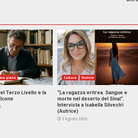
imo piano
Cultura
Notizie
el Terzo Livello e la
“La ragazza eritrea. Sangue e
alcone
morte nel deserto del Sinai”.
Intervista a Isabella Silvestri
6
(Autrice)
3 Agosto 2026