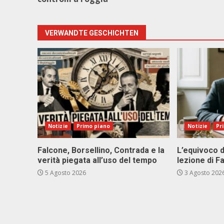
VERWANDTE GESCHICHTEN
Notizie
Primo piano
Notizie
Pr
Falcone, Borsellino, Contrada e la
L’equivoco d
verità piegata all’uso del tempo
lezione di F
5 Agosto 2026
3 Agosto 202