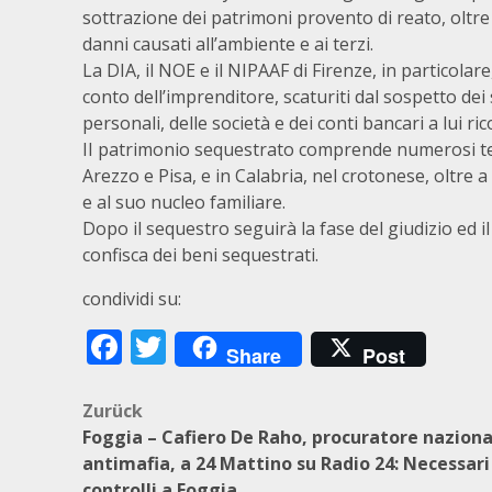
sottrazione dei patrimoni provento di reato, oltre
danni causati all’ambiente e ai terzi.
La DIA, il NOE e il NIPAAF di Firenze, in particol
conto dell’imprenditore, scaturiti dal sospetto dei
personali, delle società e dei conti bancari a lui ric
II patrimonio sequestrato comprende numerosi terr
Arezzo e Pisa, e in Calabria, nel crotonese, oltre a
e al suo nucleo familiare.
Dopo il sequestro seguirà la fase del giudizio ed i
confisca dei beni sequestrati.
condividi su:
Facebook
Twitter
Share
Post
Beitragsnavigation
Zurück
Foggia – Cafiero De Raho, procuratore naziona
antimafia, a 24 Mattino su Radio 24: Necessari
controlli a Foggia