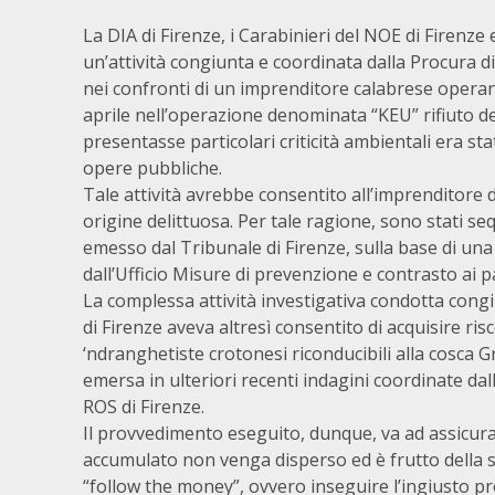
La DIA di Firenze, i Carabinieri del NOE di Firenze 
un’attività congiunta e coordinata dalla Procura d
nei confronti di un imprenditore calabrese operante
aprile nell’operazione denominata “KEU” rifiuto der
presentasse particolari criticità ambientali era stat
opere pubbliche.
Tale attività avrebbe consentito all’imprenditore 
origine delittuosa. Per tale ragione, sono stati se
emesso dal Tribunale di Firenze, sulla base di un
dall’Ufficio Misure di prevenzione e contrasto ai pa
La complessa attività investigativa condotta cong
di Firenze aveva altresì consentito di acquisire ris
‘ndranghetiste crotonesi riconducibili alla cosca G
emersa in ulteriori recenti indagini coordinate da
ROS di Firenze.
Il provvedimento eseguito, dunque, va ad assicura
accumulato non venga disperso ed è frutto della st
“follow the money”, ovvero inseguire l’ingiusto profi