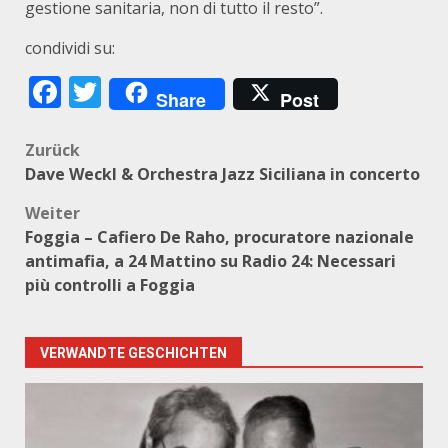
gestione sanitaria, non di tutto il resto”.
condividi su:
Facebook
Twitter
Share
Post
Beitragsnavigation
Zurück
Dave Weckl & Orchestra Jazz Siciliana in concerto
Weiter
Foggia – Cafiero De Raho, procuratore nazionale
antimafia, a 24 Mattino su Radio 24: Necessari
più controlli a Foggia
VERWANDTE GESCHICHTEN