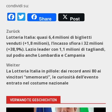
condividi su:
Facebook
Twitter
Share
Post
Beitragsnavigation
Zurück
Lotteria Italia: quasi 6,4 milioni di biglietti
venduti (+1,8 milioni), l’incasso sfiora i 32 milioni
(+38,9%). Lazio leader con 1,1 milioni di tagliandi,
sul podio anche Lombardia e Campania
Weiter
La Lotteria Italia in pillole: dai record anni 80 ai
vincitori “smemorati”, le curiosità dell’evento
entrato nel costume nazionale
VERWANDTE GESCHICHTEN