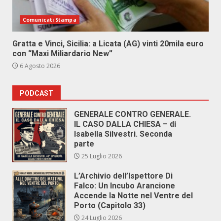
Comunicati Stampa
Gratta e Vinci, Sicilia: a Licata (AG) vinti 20mila euro
con “Maxi Miliardario New”
6 Agosto 2026
PODCAST
GENERALE CONTRO GENERALE.
IL CASO DALLA CHIESA – di
Isabella Silvestri. Seconda
parte
25 Luglio 2026
L’Archivio dell’Ispettore Di
Falco: Un Incubo Arancione
Accende la Notte nel Ventre del
Porto (Capitolo 33)
24 Luglio 2026