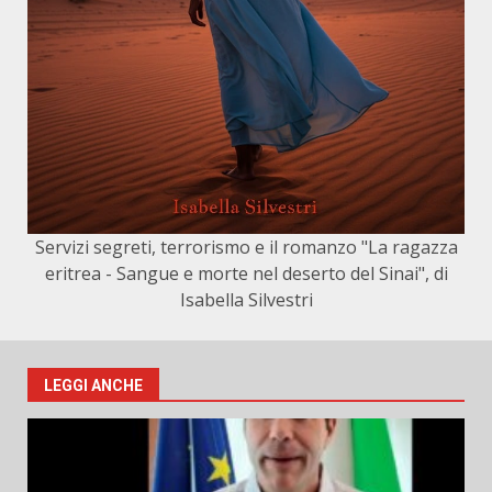
Servizi segreti, terrorismo e il romanzo "La ragazza
eritrea - Sangue e morte nel deserto del Sinai", di
Isabella Silvestri
LEGGI ANCHE