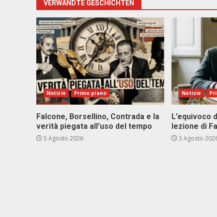
VERWANDTE GESCHICHTEN
Notizie
Primo piano
Notizie
Pr
Falcone, Borsellino, Contrada e la
L’equivoco d
verità piegata all’uso del tempo
lezione di F
5 Agosto 2026
3 Agosto 202