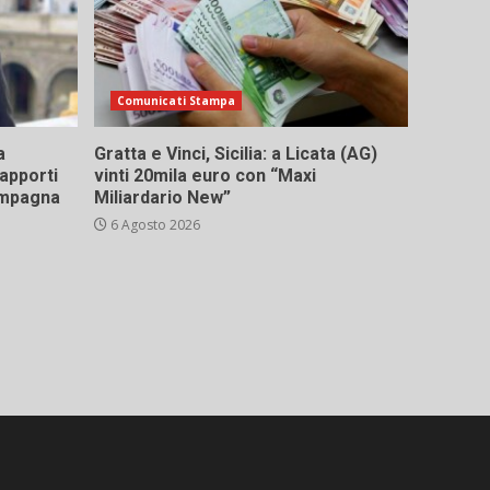
Comunicati Stampa
a
Gratta e Vinci, Sicilia: a Licata (AG)
rapporti
vinti 20mila euro con “Maxi
campagna
Miliardario New”
6 Agosto 2026