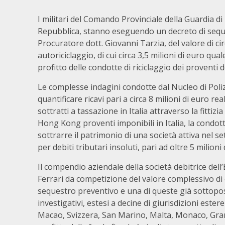
I militari del Comando Provinciale della Guardia di
Repubblica, stanno eseguendo un decreto di seque
Procuratore dott. Giovanni Tarzia, del valore di circ
autoriciclaggio, di cui circa 3,5 milioni di euro qua
profitto delle condotte di riciclaggio dei proventi de
Le complesse indagini condotte dal Nucleo di Poli
quantificare ricavi pari a circa 8 milioni di euro 
sottratti a tassazione in Italia attraverso la fittizia
Hong Kong proventi imponibili in Italia, la condo
sottrarre il patrimonio di una società attiva nel s
per debiti tributari insoluti, pari ad oltre 5 milioni 
Il compendio aziendale della società debitrice del
Ferrari da competizione del valore complessivo di 
sequestro preventivo e una di queste già sottopos
investigativi, estesi a decine di giurisdizioni est
Macao, Svizzera, San Marino, Malta, Monaco, Gra