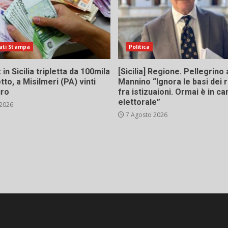
ati Stampa
Politica
in Sicilia tripletta da 100mila
[Sicilia] Regione. Pellegrino 
tto, a Misilmeri (PA) vinti
Mannino “Ignora le basi dei 
uro
fra istizuaioni. Ormai è in 
elettorale”
 2026
7 Agosto 2026