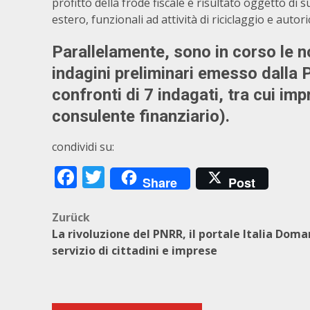
profitto della frode fiscale è risultato oggetto d
estero, funzionali ad attività di riciclaggio e autori
Parallelamente, sono in corso le no
indagini preliminari emesso dalla 
confronti di 7 indagati, tra cui imp
consulente finanziario).
condividi su:
Facebook
Twitter
Share
Post
Beitragsnavigation
Zurück
La rivoluzione del PNRR, il portale Italia Doma
servizio di cittadini e imprese