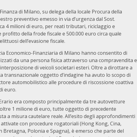
 Finanza di Milano, su delega della locale Procura della
stro preventivo emesso in via d’urgenza dal Sost.
a 4 milioni di euro, per reati tributari, riciclaggio e
le profitto della frode fiscale e 500.000 euro circa quale
littuosi dell’evasione fiscale.
zia Economico-Finanziaria di Milano hanno consentito di
realizzati da una persona fisica attraverso una compravendita e
 interposizione di veicoli societari esteri. Oltre a dirottare a
tta transnazionale oggetto d’indagine ha avuto lo scopo di
ettore automobilistico alle procedure di riscossione coattiva
di euro.
l’Erario era composto principalmente da tre autovetture
oltre 1 milione di euro, tutte oggetto di precedente
ta a misura cautelare reale. All’esito degli approfondimenti
ere attivate con procedure rogatoriali (Hong Kong, Cina,
n Bretagna, Polonia e Spagna), è emerso che parte del