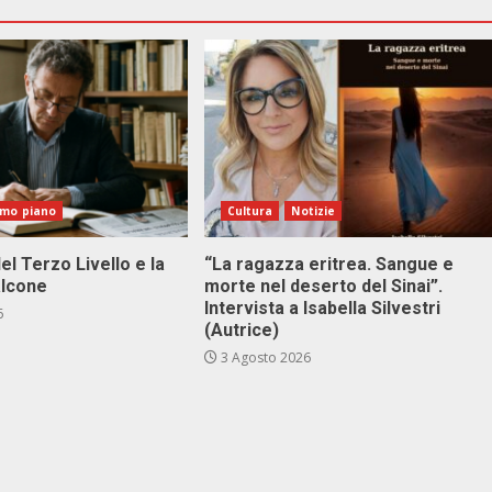
imo piano
Cultura
Notizie
el Terzo Livello e la
“La ragazza eritrea. Sangue e
alcone
morte nel deserto del Sinai”.
Intervista a Isabella Silvestri
6
(Autrice)
3 Agosto 2026