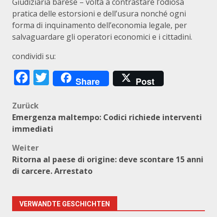
Giudiziaria barese – volta a contrastare l’odiosa
pratica delle estorsioni e dell’usura nonché ogni
forma di inquinamento dell’economia legale, per
salvaguardare gli operatori economici e i cittadini.
condividi su:
Facebook
Twitter
Share
Post
Beitragsnavigation
Zurück
Emergenza maltempo: Codici richiede interventi
immediati
Weiter
Ritorna al paese di origine: deve scontare 15 anni
di carcere. Arrestato
VERWANDTE GESCHICHTEN