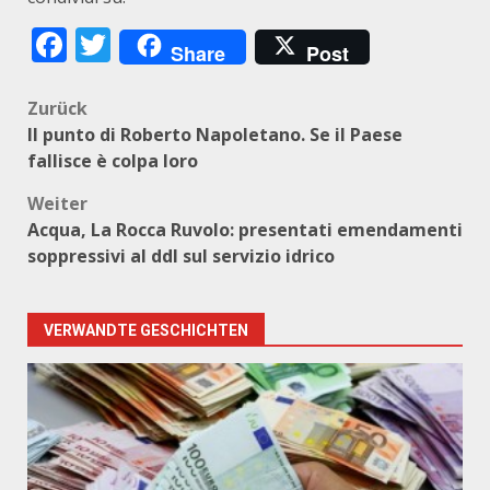
Facebook
Twitter
Share
Post
Beitragsnavigation
Zurück
Il punto di Roberto Napoletano. Se il Paese
fallisce è colpa loro
Weiter
Acqua, La Rocca Ruvolo: presentati emendamenti
soppressivi al ddl sul servizio idrico
VERWANDTE GESCHICHTEN