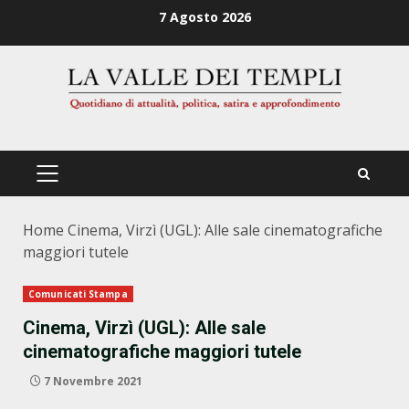
Zum
7 Agosto 2026
Inhalt
springen
PRIMÄRES
MENÜ
Home
Cinema, Virzì (UGL): Alle sale cinematografiche
maggiori tutele
Comunicati Stampa
Cinema, Virzì (UGL): Alle sale
cinematografiche maggiori tutele
7 Novembre 2021