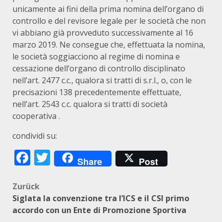
unicamente ai fini della prima nomina dell’organo di
controllo e del revisore legale per le società che non
vi abbiano già provveduto successivamente al 16
marzo 2019. Ne consegue che, effettuata la nomina,
le società soggiacciono al regime di nomina e
cessazione dell’organo di controllo disciplinato
nell’art. 2477 c.c., qualora si tratti di s.r.l., o, con le
precisazioni 138 precedentemente effettuate,
nell’art. 2543 c.c. qualora si tratti di società
cooperativa .
condividi su:
Facebook
Twitter
Share
Post
Beitragsnavigation
Zurück
Siglata la convenzione tra l’ICS e il CSI primo
accordo con un Ente di Promozione Sportiva