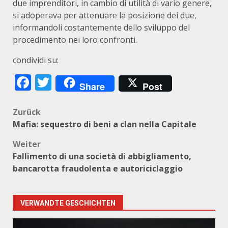
due imprenditori, in cambio di utilità di vario genere,
si adoperava per attenuare la posizione dei due,
informandoli costantemente dello sviluppo del
procedimento nei loro confronti.
condividi su:
Facebook
Twitter
Share
Post
Beitragsnavigation
Zurück
Mafia: sequestro di beni a clan nella Capitale
Weiter
Fallimento di una società di abbigliamento,
bancarotta fraudolenta e autoriciclaggio
VERWANDTE GESCHICHTEN