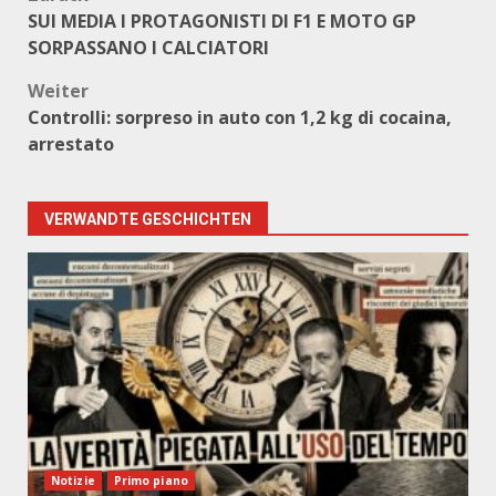
Beitragsnavigation
SUI MEDIA I PROTAGONISTI DI F1 E MOTO GP
SORPASSANO I CALCIATORI
Weiter
Controlli: sorpreso in auto con 1,2 kg di cocaina,
arrestato
VERWANDTE GESCHICHTEN
Notizie
Primo piano